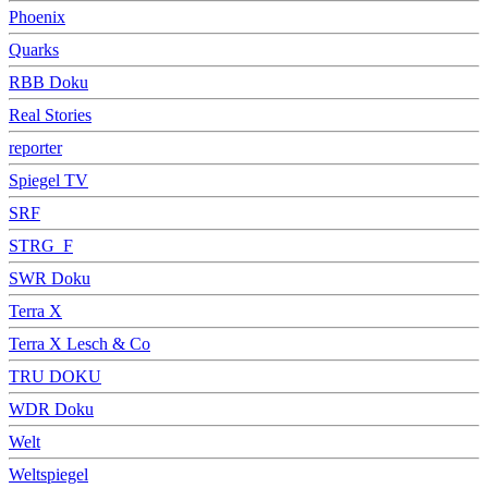
Phoenix
Quarks
RBB Doku
Real Stories
reporter
Spiegel TV
SRF
STRG_F
SWR Doku
Terra X
Terra X Lesch & Co
TRU DOKU
WDR Doku
Welt
Weltspiegel