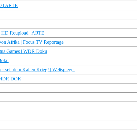
HD | ARTE
Doku HD Reupload | ARTE
von Afrika | Focus TV Reportage
victus Games | WDR Doku
 Doku
 seit dem Kalten Krieg! | Weltspiegel
t | MDR DOK