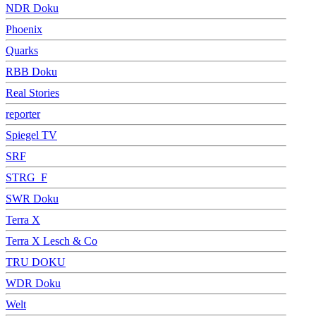
NDR Doku
Phoenix
Quarks
RBB Doku
Real Stories
reporter
Spiegel TV
SRF
STRG_F
SWR Doku
Terra X
Terra X Lesch & Co
TRU DOKU
WDR Doku
Welt