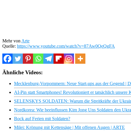
Mehr von
Arte
Quelle:
https://www.youtube.com/watch?v=87Aw0QeQgFA
Ähnliche Videos:
Mecklenburg-Vorpommern: Neue Start-ups aus der Gegend | 
AI-Pin statt Smartphones! Revolutioniert er tatsächlich unsere
SELENSKYS SOLDATEN: Warum die Streitkräfte der Ukraine
Nordkorea: Wie beeinflussen Kim Jong Uns Soldaten den Ukrai
Bock auf Ferien mit Soldaten?
Milei: Krönung mit Kettensäge | Mit offenen Augen | ARTE