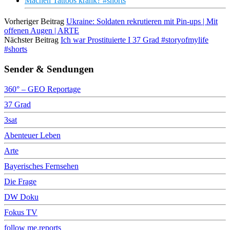
Machen Tattoos krank? #shorts
Vorheriger Beitrag
Ukraine: Soldaten rekrutieren mit Pin-ups | Mit
offenen Augen | ARTE
Nächster Beitrag
Ich war Prostituierte I 37 Grad #storyofmylife
#shorts
Sender & Sendungen
360° – GEO Reportage
37 Grad
3sat
Abenteuer Leben
Arte
Bayerisches Fernsehen
Die Frage
DW Doku
Fokus TV
follow me.reports