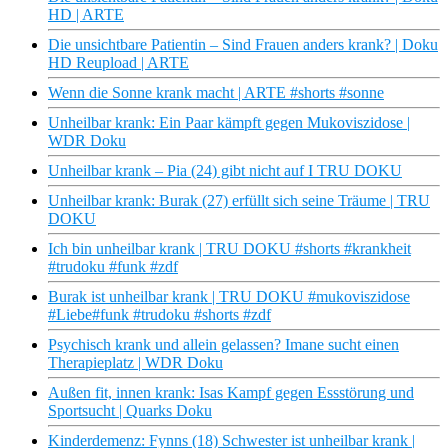
HD | ARTE
Die unsichtbare Patientin – Sind Frauen anders krank? | Doku
HD Reupload | ARTE
Wenn die Sonne krank macht | ARTE #shorts #sonne
Unheilbar krank: Ein Paar kämpft gegen Mukoviszidose |
WDR Doku
Unheilbar krank – Pia (24) gibt nicht auf I TRU DOKU
Unheilbar krank: Burak (27) erfüllt sich seine Träume | TRU
DOKU
Ich bin unheilbar krank | TRU DOKU #shorts #krankheit
#trudoku #funk #zdf
Burak ist unheilbar krank | TRU DOKU #mukoviszidose
#Liebe#funk #trudoku #shorts #zdf
Psychisch krank und allein gelassen? Imane sucht einen
Therapieplatz | WDR Doku
Außen fit, innen krank: Isas Kampf gegen Essstörung und
Sportsucht | Quarks Doku
Kinderdemenz: Fynns (18) Schwester ist unheilbar krank |