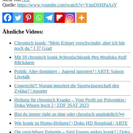
Quelle:
https://www.youtube.com/watch?v=YnnDSHPaAsY
Ähnliche Videos:
Chronisch krank: “Mein Körper verschwindet, aber ich bin
noch da.“ I 37 Grad
Mit 18 chronisch krank #chronischkrank #tru #trudoku #zdf
#dickdarm
Politik: Alter dominiert – Jugend ignoriert? | ARTE Saloon
Livetalk
Ungerecht?! Warum ignoriert die Sportwissenschaft den
Zyklus? | reporter
Heilung für chronisch Kranke – Vom Profit zur Prävention |
Doku Wissen hoch 2 | ZDF 3SAT 2023
Bist du immer right on time oder chronisch unpünktlich?👀
Wie krank ist Homo-Heilung? | Doku HD Reupload | ARTE
Die unsichtbare Patientin – Sind Frauen anders krank? | Doku