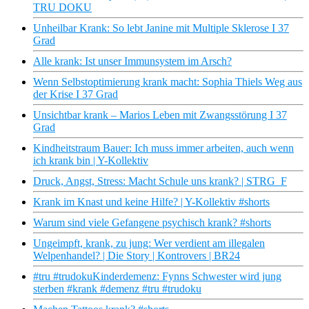
TRU DOKU
Unheilbar Krank: So lebt Janine mit Multiple Sklerose I 37
Grad
Alle krank: Ist unser Immunsystem im Arsch?
Wenn Selbstoptimierung krank macht: Sophia Thiels Weg aus
der Krise I 37 Grad
Unsichtbar krank – Marios Leben mit Zwangsstörung I 37
Grad
Kindheitstraum Bauer: Ich muss immer arbeiten, auch wenn
ich krank bin | Y-Kollektiv
Druck, Angst, Stress: Macht Schule uns krank? | STRG_F
Krank im Knast und keine Hilfe? | Y-Kollektiv #shorts
Warum sind viele Gefangene psychisch krank? #shorts
Ungeimpft, krank, zu jung: Wer verdient am illegalen
Welpenhandel? | Die Story | Kontrovers | BR24
#tru #trudokuKinderdemenz: Fynns Schwester wird jung
sterben #krank #demenz #tru #trudoku