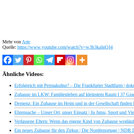
Mehr von
Arte
Quelle:
https://www.youtube.com/watch?v=w3b3kaIgQJ4
Ähnliche Videos:
Erfolgreich mit Permakultur? – Die Frankfurter Stadtfarm | doku
Zuhause im LKW: Familienleben auf kleinstem Raum I 37 Gra
Demenz: Ein Zuhause im Heim und in der Gesellschaft finden 
Ehrensache – Unser Ort, unser Einsatz | Ju Jutsu, Sport und 
Verlassene Eltern: Wenn das eigene Kind von Zuhause wegläuf
Ein neues Zuhause für den Zirkus | Die Nordreportage | NDR