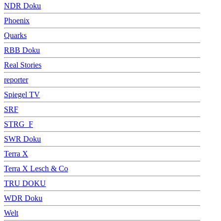
NDR Doku
Phoenix
Quarks
RBB Doku
Real Stories
reporter
Spiegel TV
SRF
STRG_F
SWR Doku
Terra X
Terra X Lesch & Co
TRU DOKU
WDR Doku
Welt