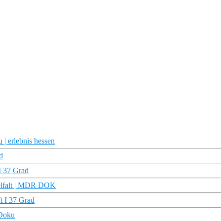
 | erlebnis hessen
d
I 37 Grad
Vielfalt | MDR DOK
t I 37 Grad
 Doku