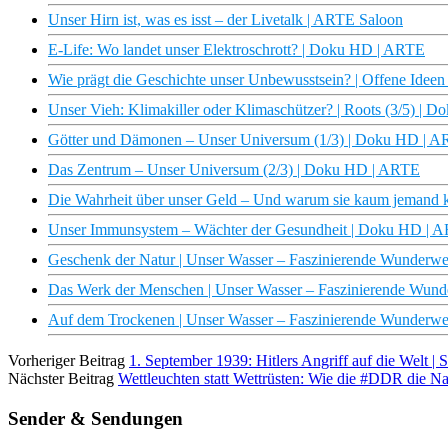
Unser Hirn ist, was es isst – der Livetalk | ARTE Saloon
E-Life: Wo landet unser Elektroschrott? | Doku HD | ARTE
Wie prägt die Geschichte unser Unbewusstsein? | Offene Idee
Unser Vieh: Klimakiller oder Klimaschützer? | Roots (3/5) |
Götter und Dämonen – Unser Universum (1/3) | Doku HD | 
Das Zentrum – Unser Universum (2/3) | Doku HD | ARTE
Die Wahrheit über unser Geld – Und warum sie kaum jemand k
Unser Immunsystem – Wächter der Gesundheit | Doku HD | 
Geschenk der Natur | Unser Wasser – Faszinierende Wunderwe
Das Werk der Menschen | Unser Wasser – Faszinierende Wund
Auf dem Trockenen | Unser Wasser – Faszinierende Wunderwe
Vorheriger Beitrag
1. September 1939: Hitlers Angriff auf die Welt
Nächster Beitrag
Wettleuchten statt Wettrüsten: Wie die #DDR die Na
Sender & Sendungen