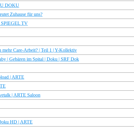
– TRU DOKU
deutet Zuhause für uns?
) | SPIEGEL TV
mehr Care-Arbeit? | Teil 1 | Y-Kollektiv
by | Gebären im Spital | Doku | SRF Dok
pload | ARTE
RTE
ivetalk | ARTE Saloon
 | Doku HD | ARTE