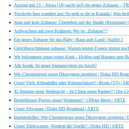
Auszug mit 13 – Alexa (18) sucht sich ein neues Zuhause 
Truckerin Ines wandert aus: So geht es ihr in Kanada | Was be
Jung und kein Zuhause: Überleben auf der Straße (Reportage
Aufwachsen mit zwei Kulturen: Wo ist „Zuhause“?
Ein neues Zuhause für das Baby | Raus aufs Land | Staffel 2
Gleichberechtigung zuhause: Warum leisten Frauen immer noch 
Wir bekommen unser erstes Kind – Hoffen und Bangen ums Ba
Alle krank: Ist unser Immunsystem im Arsch?
Wie Chemieriesen unser Ökosystem zerstören | Doku HD Reu
Unser Vieh: Klimakiller oder Klimaschützer? | Roots (3/5) | A
Xi Jinpings neue Weltmacht – Ist China unser Partner? | Der L
Beeinflussen Pornos unser Verlangen? | Offene Ideen | ARTE
Unser Abwasser | Doku HD Reupload | ARTE
Insektenkiller: Wie Chemieriesen unser Ökosystem zerstören
Unser Trinkwasser- Versiegt die Quelle? | Doku HD | ARTE