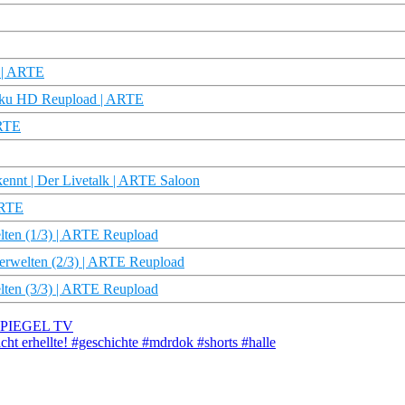
n | ARTE
 Doku HD Reupload | ARTE
ARTE
ennt | Der Livetalk | ARTE Saloon
ARTE
lten (1/3) | ARTE Reupload
erwelten (2/3) | ARTE Reupload
lten (3/3) | ARTE Reupload
 | SPIEGEL TV
cht erhellte! #geschichte #mdrdok #shorts #halle