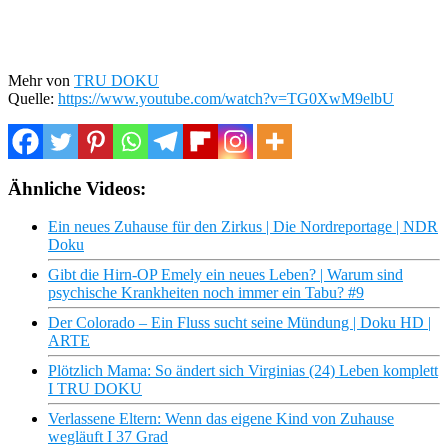
Mehr von
TRU DOKU
Quelle:
https://www.youtube.com/watch?v=TG0XwM9elbU
Ähnliche Videos:
Ein neues Zuhause für den Zirkus | Die Nordreportage | NDR
Doku
Gibt die Hirn-OP Emely ein neues Leben? | Warum sind
psychische Krankheiten noch immer ein Tabu? #9
Der Colorado – Ein Fluss sucht seine Mündung | Doku HD |
ARTE
Plötzlich Mama: So ändert sich Virginias (24) Leben komplett
I TRU DOKU
Verlassene Eltern: Wenn das eigene Kind von Zuhause
wegläuft I 37 Grad