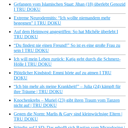
Gefangen vom Islamischen Staat: Jihan (18) überlebt Genozid
I TRU DOKU
Extreme Neurodermitis: “Ich wollte niemandem mehr
begegnen” I TRU DOKU
Auf dem Heimweg angegriffen: So hat Michéle überlebt I
TRU DOKU
“Du findest nie einen Freund!” So ist es eine große Frau zu
sein I TRU DOKU
Ich will mein Leben zurück: Katja geht durch die Schmerz-
Hölle I TRU DOKU
Plötzlicher Kindstod: Emmi hörte auf zu atmen I TRU
DOKU
“Ich bin mehr als meine Krankheit!” – Julia (24) kämpft für
ihre Träume | TRU DOKU
Knochenkrebs – Muriel (23) gibt ihren Traum vom Tanzen
nicht auf | TRU DOKU
Gegen die Norm: Marlis & Gary sind kleinwüchsige Eltern |
TRU DOKU
Ständig auf LSD: Das erhofft sich Bastian vom Microdosing |