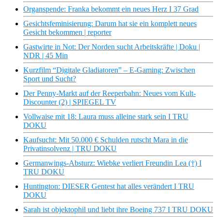
Organspende: Franka bekommt ein neues Herz I 37 Grad
Gesichtsfeminisierung: Darum hat sie ein komplett neues
Gesicht bekommen | reporter
Gastwirte in Not: Der Norden sucht Arbeitskräfte | Doku |
NDR | 45 Min
Kurzfilm “Digitale Gladiatoren” – E-Gaming: Zwischen
Sport und Sucht?
Der Penny-Markt auf der Reeperbahn: Neues vom Kult-
Discounter (2) | SPIEGEL TV
Vollwaise mit 18: Laura muss alleine stark sein I TRU
DOKU
Kaufsucht: Mit 50.000 € Schulden rutscht Mara in die
Privatinsolvenz | TRU DOKU
Germanwings-Absturz: Wiebke verliert Freundin Lea (†) I
TRU DOKU
Huntington: DIESER Gentest hat alles verändert I TRU
DOKU
Sarah ist objektophil und liebt ihre Boeing 737 I TRU DOKU