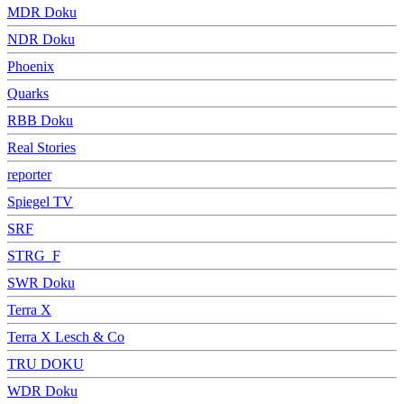
MDR Doku
NDR Doku
Phoenix
Quarks
RBB Doku
Real Stories
reporter
Spiegel TV
SRF
STRG_F
SWR Doku
Terra X
Terra X Lesch & Co
TRU DOKU
WDR Doku