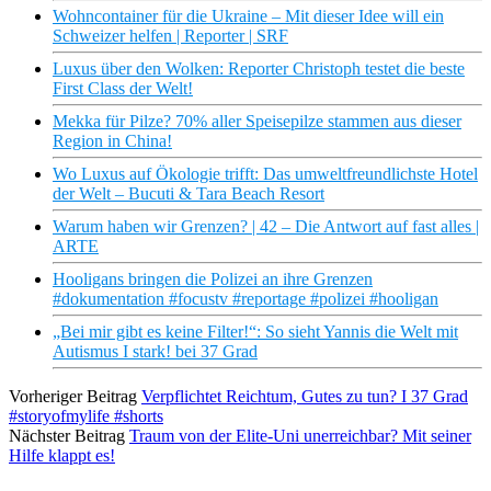
Wohncontainer für die Ukraine – Mit dieser Idee will ein
Schweizer helfen | Reporter | SRF
Luxus über den Wolken: Reporter Christoph testet die beste
First Class der Welt!
Mekka für Pilze? 70% aller Speisepilze stammen aus dieser
Region in China!
Wo Luxus auf Ökologie trifft: Das umweltfreundlichste Hotel
der Welt – Bucuti & Tara Beach Resort
Warum haben wir Grenzen? | 42 – Die Antwort auf fast alles |
ARTE
Hooligans bringen die Polizei an ihre Grenzen
#dokumentation #focustv #reportage #polizei #hooligan
„Bei mir gibt es keine Filter!“: So sieht Yannis die Welt mit
Autismus I stark! bei 37 Grad
Vorheriger Beitrag
Verpflichtet Reichtum, Gutes zu tun? I 37 Grad
#storyofmylife #shorts
Nächster Beitrag
Traum von der Elite-Uni unerreichbar? Mit seiner
Hilfe klappt es!