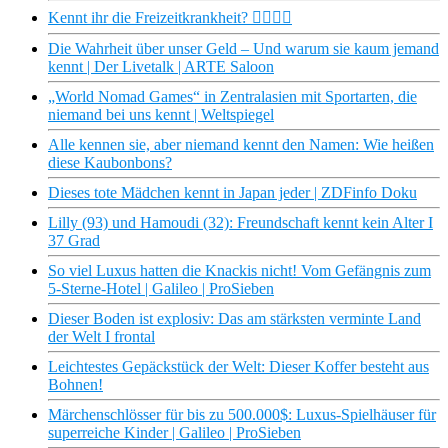
Kennt ihr die Freizeitkrankheit? 🙇‍♂️🙇‍♀️
Die Wahrheit über unser Geld – Und warum sie kaum jemand
kennt | Der Livetalk | ARTE Saloon
„World Nomad Games“ in Zentralasien mit Sportarten, die
niemand bei uns kennt | Weltspiegel
Alle kennen sie, aber niemand kennt den Namen: Wie heißen
diese Kaubonbons?
Dieses tote Mädchen kennt in Japan jeder | ZDFinfo Doku
Lilly (93) und Hamoudi (32): Freundschaft kennt kein Alter I
37 Grad
So viel Luxus hatten die Knackis nicht! Vom Gefängnis zum
5-Sterne-Hotel | Galileo | ProSieben
Dieser Boden ist explosiv: Das am stärksten verminte Land
der Welt I frontal
Leichtestes Gepäckstück der Welt: Dieser Koffer besteht aus
Bohnen!
Märchenschlösser für bis zu 500.000$: Luxus-Spielhäuser für
superreiche Kinder | Galileo | ProSieben