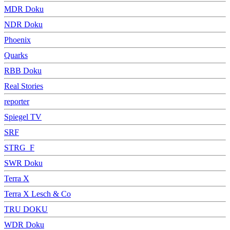
MDR Doku
NDR Doku
Phoenix
Quarks
RBB Doku
Real Stories
reporter
Spiegel TV
SRF
STRG_F
SWR Doku
Terra X
Terra X Lesch & Co
TRU DOKU
WDR Doku