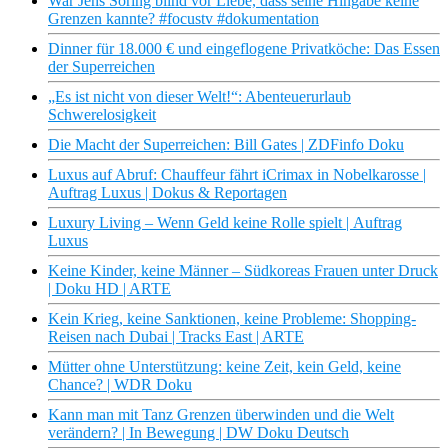
War Jens Söring blind vor Liebe, dass seine Hingabe keine
Grenzen kannte? #focustv #dokumentation
Dinner für 18.000 € und eingeflogene Privatköche: Das Essen
der Superreichen
„Es ist nicht von dieser Welt!“: Abenteuerurlaub
Schwerelosigkeit
Die Macht der Superreichen: Bill Gates | ZDFinfo Doku
Luxus auf Abruf: Chauffeur fährt iCrimax in Nobelkarosse |
Auftrag Luxus | Dokus & Reportagen
Luxury Living – Wenn Geld keine Rolle spielt | Auftrag
Luxus
Keine Kinder, keine Männer – Südkoreas Frauen unter Druck
| Doku HD | ARTE
Kein Krieg, keine Sanktionen, keine Probleme: Shopping-
Reisen nach Dubai | Tracks East | ARTE
Mütter ohne Unterstützung: keine Zeit, kein Geld, keine
Chance? | WDR Doku
Kann man mit Tanz Grenzen überwinden und die Welt
verändern? | In Bewegung | DW Doku Deutsch