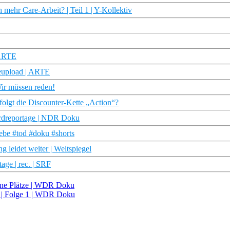
mehr Care-Arbeit? | Teil 1 | Y-Kollektiv
 ARTE
eupload | ARTE
ir müssen reden!
folgt die Discounter-Kette „Action“?
ordreportage | NDR Doku
iebe #tod #doku #shorts
g leidet weiter | Weltspiegel
age | rec. | SRF
eine Plätze | WDR Doku
d | Folge 1 | WDR Doku