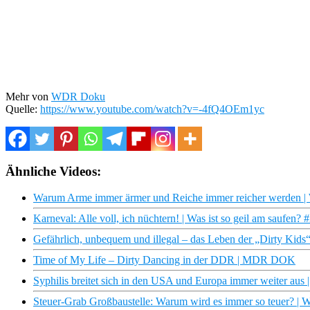
Mehr von
WDR Doku
Quelle:
https://www.youtube.com/watch?v=-4fQ4OEm1yc
Ähnliche Videos:
Warum Arme immer ärmer und Reiche immer reicher werden |
Karneval: Alle voll, ich nüchtern! | Was ist so geil am saufen?
Gefährlich, unbequem und illegal – das Leben der „Dirty Kids
Time of My Life – Dirty Dancing in der DDR | MDR DOK
Syphilis breitet sich in den USA und Europa immer weiter aus
Steuer-Grab Großbaustelle: Warum wird es immer so teuer? 