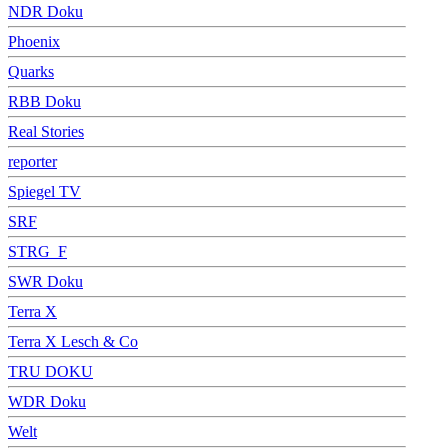
NDR Doku
Phoenix
Quarks
RBB Doku
Real Stories
reporter
Spiegel TV
SRF
STRG_F
SWR Doku
Terra X
Terra X Lesch & Co
TRU DOKU
WDR Doku
Welt