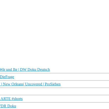
 Wir und Ihr | DW Doku Deutsch
 #DieFrage
“ | New Orleans| Uncovered | ProSieben
 | ARTE #shorts
| WDR Doku