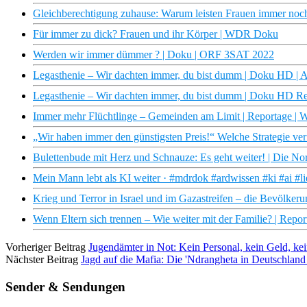
Gleichberechtigung zuhause: Warum leisten Frauen immer noch 
Für immer zu dick? Frauen und ihr Körper | WDR Doku
Werden wir immer dümmer ? | Doku | ORF 3SAT 2022
Legasthenie – Wir dachten immer, du bist dumm | Doku HD |
Legasthenie – Wir dachten immer, du bist dumm | Doku HD R
Immer mehr Flüchtlinge – Gemeinden am Limit | Reportage | W
„Wir haben immer den günstigsten Preis!“ Welche Strategie ver
Bulettenbude mit Herz und Schnauze: Es geht weiter! | Die N
Mein Mann lebt als KI weiter · #mdrdok #ardwissen #ki #ai #l
Krieg und Terror in Israel und im Gazastreifen – die Bevölkerun
Wenn Eltern sich trennen – Wie weiter mit der Familie? | Report
Vorheriger Beitrag
Jugendämter in Not: Kein Personal, kein Geld, k
Nächster Beitrag
Jagd auf die Mafia: Die 'Ndrangheta in Deutschlan
Sender & Sendungen