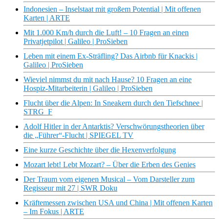
Indonesien – Inselstaat mit großem Potential | Mit offenen
Karten | ARTE
Mit 1.000 Km/h durch die Luft! – 10 Fragen an einen
Privatjetpilot | Galileo | ProSieben
Leben mit einem Ex-Sträfling? Das Airbnb für Knackis |
Galileo | ProSieben
Wieviel nimmst du mit nach Hause? 10 Fragen an eine
Hospiz-Mitarbeiterin | Galileo | ProSieben
Flucht über die Alpen: In Sneakern durch den Tiefschnee |
STRG_F
Adolf Hitler in der Antarktis? Verschwörungstheorien über
die „Führer“-Flucht | SPIEGEL TV
Eine kurze Geschichte über die Hexenverfolgung
Mozart lebt! Lebt Mozart? – Über die Erben des Genies
Der Traum vom eigenen Musical – Vom Darsteller zum
Regisseur mit 27 | SWR Doku
Kräftemessen zwischen USA und China | Mit offenen Karten
– Im Fokus | ARTE