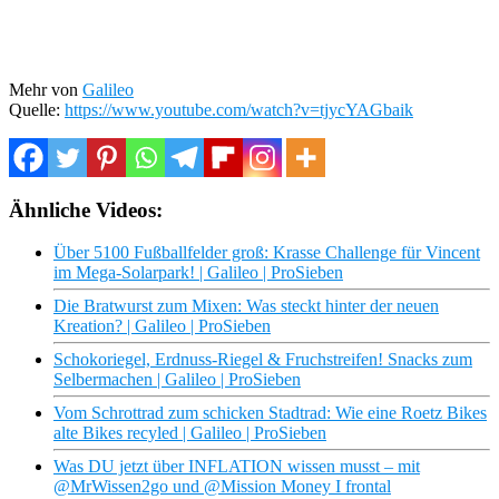
Mehr von
Galileo
Quelle:
https://www.youtube.com/watch?v=tjycYAGbaik
Ähnliche Videos:
Über 5100 Fußballfelder groß: Krasse Challenge für Vincent
im Mega-Solarpark! | Galileo | ProSieben
Die Bratwurst zum Mixen: Was steckt hinter der neuen
Kreation? | Galileo | ProSieben
Schokoriegel, Erdnuss-Riegel & Fruchstreifen! Snacks zum
Selbermachen | Galileo | ProSieben
Vom Schrottrad zum schicken Stadtrad: Wie eine Roetz Bikes
alte Bikes recyled | Galileo | ProSieben
Was DU jetzt über INFLATION wissen musst – mit
@MrWissen2go und @Mission Money I frontal