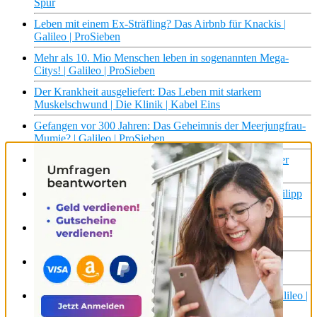
Spur
Leben mit einem Ex-Sträfling? Das Airbnb für Knackis |
Galileo | ProSieben
Mehr als 10. Mio Menschen leben in sogenannten Mega-
Citys! | Galileo | ProSieben
Der Krankheit ausgeliefert: Das Leben mit starkem
Muskelschwund | Die Klinik | Kabel Eins
Gefangen vor 300 Jahren: Das Geheimnis der Meerjungfrau-
Mumie? | Galileo | ProSieben
Sauerstoffmangel bei der Arbeit in der höchsten Stadt der
Welt | Galileo | ProSieben
Wenn das Leben zu Ende geht – so hilft Palliativarzt Philipp
Sterbenden I 37 Grad
Lettland, Estland, Litauen – das Leben in Russlands
Nachbarländern
„Mein Vater wollte CHILE helfen“ – Das Leben von
PINOCHET Tochter | Doku | Real Stories
Circus Roncalli: Das Geheimnis hinter dem Erfolg! | Galileo |
ProSieben