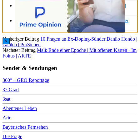
Diebstahl: Was tun, wenn das E-bike gestohlen wurde? |
Galileo | ProSieben
Instabox! Der vielleicht unkomplizierteste Paketdienst der
Welt? | Galileo | ProSieben
Vorheriger Beitrag
10 Fragen an Ex-Doping-Sünder Danilo Hondo |
×
Galileo | ProSieben
Nächster Beitrag
Mali: Ende einer Epoche | Mit offenen Karten - Im
Fokus | ARTE
Sender & Sendungen
360° – GEO Reportage
37 Grad
3sat
Abenteuer Leben
Arte
Bayerisches Fernsehen
Die Frage