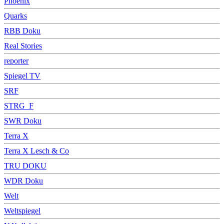
Phoenix
Quarks
RBB Doku
Real Stories
reporter
Spiegel TV
SRF
STRG_F
SWR Doku
Terra X
Terra X Lesch & Co
TRU DOKU
WDR Doku
Welt
Weltspiegel