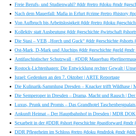
Freie Berufs- und Studienwahl? #ddr #retro #doku #mdr #gesc
Nach dem Mauerfall: Mafia in Erfurt #crime #retro #history #
Von Aufbruch bis Arbeitslosigkeit #ddr #retro #doku #geschic
Kollektiv statt Ausbeutung #ddr #geschichte #wirtschaft #shor
Die Stasi – VEB „Horch und Guck“ #ddr #geschichte #shorts 
Ost-Mark, D-Mark und Aluchips #ddr #geschichte #geld #mdr 
Antifaschistischer Schutzwall · #DDR Mauerbau #berlinermau
Rostock-Lichtenhagen: Die Entwicklung rechter Gewalt | Uns
Israel: Gedenken an den 7. Oktober | ARTE Reportage
Die Kulinarik-Sammlung Dresden – Knacker trifft Wildhase
Die Semperoper in Dresden – Drama, Macht und Rausch | D
Luxus, Prunk und Promis – Das Grandhotel Taschenbergpala
Ankunft Heimat – Der Hauptbahnhof in Dresden | MDR DOK
Sexarbeit in der #DDR #short #geschichte #pastforward #mdr
DDR Pflegeheim im Schloss #retro #doku #mdrdok #mdr #ddr #