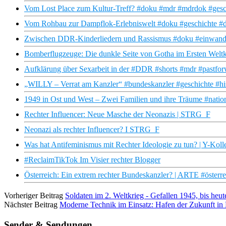
Vom Lost Place zum Kultur-Treff? #doku #mdr #mdrdok #geschi
Vom Rohbau zur Dampflok-Erlebniswelt #doku #geschichte #
Zwischen DDR-Kinderliedern und Rassismus #doku #einwande
Bomberflugzeuge: Die dunkle Seite von Gotha im Ersten Weltkr
Aufklärung über Sexarbeit in der #DDR #shorts #mdr #pastfo
„WILLY – Verrat am Kanzler“ #bundeskanzler #geschichte #hi
1949 in Ost und West – Zwei Familien und ihre Träume #nation
Rechter Influencer: Neue Masche der Neonazis | STRG_F
Neonazi als rechter Influencer? I STRG_F
Was hat Antifeminismus mit Rechter Ideologie zu tun? | Y-Koll
#ReclaimTikTok Im Visier rechter Blogger
Österreich: Ein extrem rechter Bundeskanzler? | ARTE #österr
Vorheriger Beitrag
Soldaten im 2. Weltkrieg - Gefallen 1945, bis h
Nächster Beitrag
Moderne Technik im Einsatz: Hafen der Zukunft i
Sender & Sendungen