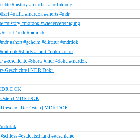
hichte #history #mdrdok #ausbildung
polizei #mafia #mdrdok #shorts #mdr
hte #history #mdrdok #wiedervereinigung
ts #short #mdr #mdrdok
#mdr #short #geheim #diktatur #mdrdok
#mdrdok #shorts #short #doku #retro
er #geschichte #shorts #mdr #doku #mdrdok
ere Geschichte | NDR Doku
 | MDR DOK
er Osten | MDR DOK
is Dresden | Der Osten | MDR DOK
 #mdrdok
schloss #ostdeutschland #geschichte