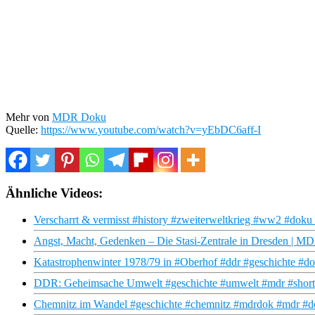
Mehr von
MDR Doku
Quelle:
https://www.youtube.com/watch?v=yEbDC6aff-I
Ähnliche Videos:
Verscharrt & vermisst #history #zweiterweltkrieg #ww2 #dok
Angst, Macht, Gedenken – Die Stasi-Zentrale in Dresden | 
Katastrophenwinter 1978/79 in #Oberhof #ddr #geschichte #do
DDR: Geheimsache Umwelt #geschichte #umwelt #mdr #shorts
Chemnitz im Wandel #geschichte #chemnitz #mdrdok #mdr #dok