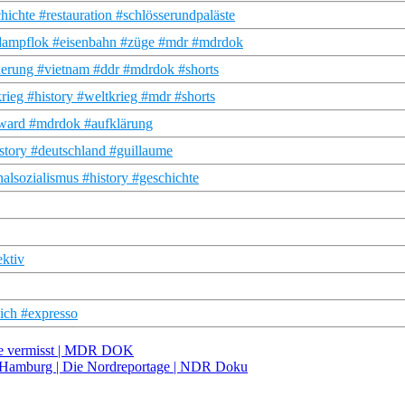
chte #restauration #schlösserundpaläste
dampflok #eisenbahn #züge #mdr #mdrdok
rung #vietnam #ddr #mdrdok #shorts
ieg #history #weltkrieg #mdr #shorts
rward #mdrdok #aufklärung
story #deutschland #guillaume
alsozialismus #history #geschichte
ektiv
eich #expresso
eute vermisst | MDR DOK
n Hamburg | Die Nordreportage | NDR Doku