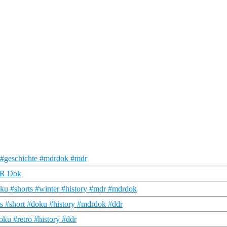
u #geschichte #mdrdok #mdr
MDR Dok
ku #shorts #winter #history #mdr #mdrdok
 #short #doku #history #mdrdok #ddr
u #retro #history #ddr