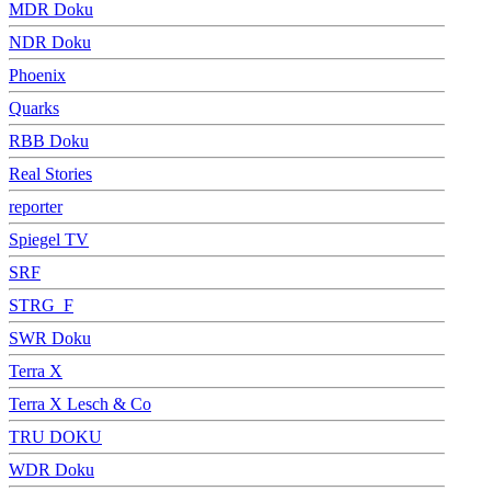
MDR Doku
NDR Doku
Phoenix
Quarks
RBB Doku
Real Stories
reporter
Spiegel TV
SRF
STRG_F
SWR Doku
Terra X
Terra X Lesch & Co
TRU DOKU
WDR Doku