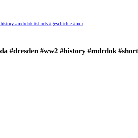
istory #mdrdok #shorts #geschichte #mdr
da #dresden #ww2 #history #mdrdok #short