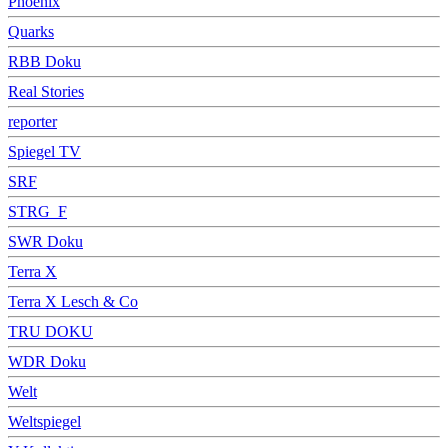
Phoenix
Quarks
RBB Doku
Real Stories
reporter
Spiegel TV
SRF
STRG_F
SWR Doku
Terra X
Terra X Lesch & Co
TRU DOKU
WDR Doku
Welt
Weltspiegel