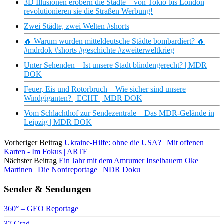
3D Illusionen erobern die Städte – von Tokio bis London
revolutionieren sie die Straßen Werbung!
Zwei Städte, zwei Welten #shorts
🔥 Warum wurden mitteldeutsche Städte bombardiert? 🔥
#mdrdok #shorts #geschichte #zweiterweltkrieg
Unter Sehenden – Ist unsere Stadt blindengerecht? | MDR
DOK
Feuer, Eis und Rotorbruch – Wie sicher sind unsere
Windgiganten? | ECHT | MDR DOK
Vom Schlachthof zur Sendezentrale – Das MDR-Gelände in
Leipzig | MDR DOK
Vorheriger Beitrag
Ukraine-Hilfe: ohne die USA? | Mit offenen
Karten - Im Fokus | ARTE
Nächster Beitrag
Ein Jahr mit dem Amrumer Inselbauern Oke
Martinen | Die Nordreportage | NDR Doku
Sender & Sendungen
360° – GEO Reportage
37 Grad