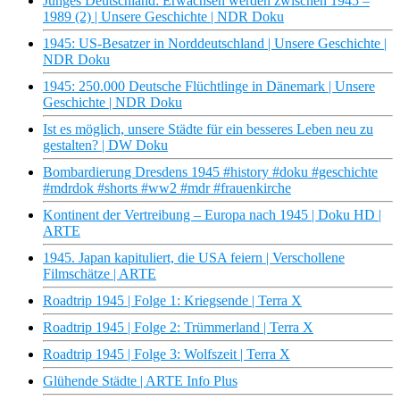
Junges Deutschland: Erwachsen werden zwischen 1945 –
1989 (2) | Unsere Geschichte | NDR Doku
1945: US-Besatzer in Norddeutschland | Unsere Geschichte |
NDR Doku
1945: 250.000 Deutsche Flüchtlinge in Dänemark | Unsere
Geschichte | NDR Doku
Ist es möglich, unsere Städte für ein besseres Leben neu zu
gestalten? | DW Doku
Bombardierung Dresdens 1945 #history #doku #geschichte
#mdrdok #shorts #ww2 #mdr #frauenkirche
Kontinent der Vertreibung – Europa nach 1945 | Doku HD |
ARTE
1945. Japan kapituliert, die USA feiern | Verschollene
Filmschätze | ARTE
Roadtrip 1945 | Folge 1: Kriegsende | Terra X
Roadtrip 1945 | Folge 2: Trümmerland | Terra X
Roadtrip 1945 | Folge 3: Wolfszeit | Terra X
Glühende Städte | ARTE Info Plus