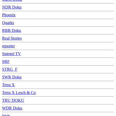
NDR Doku
Phoenix
Quarks
RBB Doku
Real Stories
reporter
Spiegel TV
SRF
STRG_F
SWR Doku
Terra X
Terra X Lesch & Co
TRU DOKU
WDR Doku
Welt