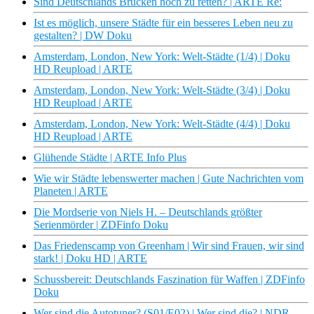
Sind Deutschlands Brücken noch zu retten? | ARTE Re:
Ist es möglich, unsere Städte für ein besseres Leben neu zu
gestalten? | DW Doku
Amsterdam, London, New York: Welt-Städte (1/4) | Doku
HD Reupload | ARTE
Amsterdam, London, New York: Welt-Städte (3/4) | Doku
HD Reupload | ARTE
Amsterdam, London, New York: Welt-Städte (4/4) | Doku
HD Reupload | ARTE
Glühende Städte | ARTE Info Plus
Wie wir Städte lebenswerter machen | Gute Nachrichten vom
Planeten | ARTE
Die Mordserie von Niels H. – Deutschlands größter
Serienmörder | ZDFinfo Doku
Das Friedenscamp von Greenham | Wir sind Frauen, wir sind
stark! | Doku HD | ARTE
Schussbereit: Deutschlands Faszination für Waffen | ZDFinfo
Doku
Wer sind die Autotuner? (S01/E02) | Wer sind die? | NDR