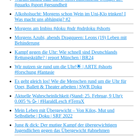
#quarks #sport #gesundheit
Alkoholsucht: Morgens schon Wein im Uni-Klo trinken! I
Was macht uns abhängig? #2
Morgens am Imbiss #doku #ndr #ndrdoku #shorts
Morgens Azubi, abends Dragqueen: Leons (19) Leben mit
Behinderung
Kampf gegen die Uhr: Wie schnell sind Deutschlands
Rettungskräfte? | report München | BR24
Wir nutzen sie rund um die Uhr!🌟 | ARTE #shorts
#forschung #fantasie
Es geht gleich los! Wie die Menschen rund um die Uhr für
Oper, Ballett & Theater arbeiten | SWR Doku
Aktuelle Wahrscheinlichkeit (Stand: 25. Februar, 9 Uhr):
0.005 % 🥳 | #HaraldLesch #TerraX
Mein Leben mit Übergewicht – Von Kilos, Mut und
Selbstliebe | Doku | SRF 2022
Jung & dick: Der mutige Kampf der übergewichtigen
Jugendlichen gegen das Übergewicht #abnehmen