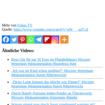
Mehr von
Fokus TV
Quelle:
https://www.youtube.com/watch?v=qW___uzT-xI
Ähnliche Videos:
Boss Uhr für nur 50 Euro im Pfandleihhaus! #focustv
#reportage #dokumentation #hugoboss #uhr
„Ich war als Kind schon molliger!“ #focustv #reportage
#dokumentation #sport #übergewicht
„Dicke Leute können das gleiche wie Dünne!“ #focustv
#reportage #dokumentation #sport #übergewicht
Durch Handy-Nutzung leiden Kinder an Übergewicht.
#focustv #dokumentation #reportage #kinder
Warum nimmt man durch Sport zunehmend weniger ab?