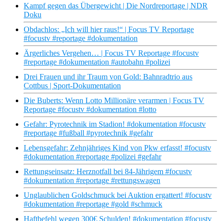
Kampf gegen das Übergewicht | Die Nordreportage | NDR
Doku
Obdachlos: „Ich will hier raus!“ | Focus TV Reportage
#focustv #reportage #dokumentation
Ärgerliches Vergehen… | Focus TV Reportage #focustv
#reportage #dokumentation #autobahn #polizei
Drei Frauen und ihr Traum von Gold: Bahnradtrio aus
Cottbus | Sport-Dokumentation
Die Buberts: Wenn Lotto Millionäre verarmen | Focus TV
Reportage #focustv #dokumentation #lotto
Gefahr: Pyrotechnik im Stadion! #dokumentation #focustv
#reportage #fußball #pyrotechnik #gefahr
Lebensgefahr: Zehnjähriges Kind von Pkw erfasst! #focustv
#dokumentation #reportage #polizei #gefahr
Rettungseinsatz: Herznotfall bei 84-Jährigem #focustv
#dokumentation #reportage #rettungswagen
Unglaublichen Goldschmuck bei Auktion ergattert! #focustv
#dokumentation #reportage #gold #schmuck
Haftbefehl wegen 300€ Schulden! #dokumentation #focustv