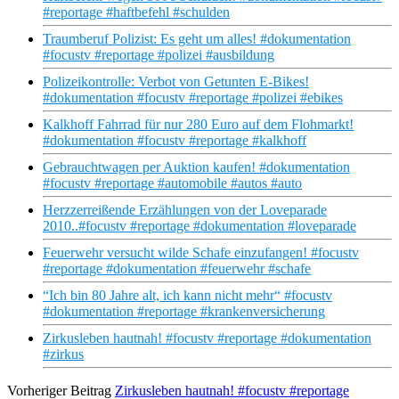
#reportage #haftbefehl #schulden
Traumberuf Polizist: Es geht um alles! #dokumentation
#focustv #reportage #polizei #ausbildung
Polizeikontrolle: Verbot von Getunten E-Bikes!
#dokumentation #focustv #reportage #polizei #ebikes
Kalkhoff Fahrrad für nur 280 Euro auf dem Flohmarkt!
#dokumentation #focustv #reportage #kalkhoff
Gebrauchtwagen per Auktion kaufen! #dokumentation
#focustv #reportage #automobile #autos #auto
Herzzerreißende Erzählungen von der Loveparade
2010..#focustv #reportage #dokumentation #loveparade
Feuerwehr versucht wilde Schafe einzufangen! #focustv
#reportage #dokumentation #feuerwehr #schafe
“Ich bin 80 Jahre alt, ich kann nicht mehr“ #focustv
#dokumentation #reportage #krankenversicherung
Zirkusleben hautnah! #focustv #reportage #dokumentation
#zirkus
Vorheriger Beitrag
Zirkusleben hautnah! #focustv #reportage