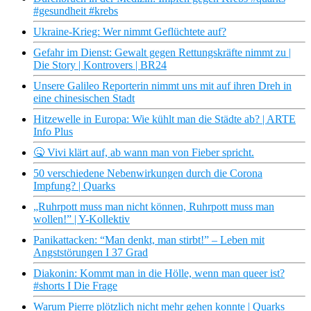
#gesundheit #krebs
Ukraine-Krieg: Wer nimmt Geflüchtete auf?
Gefahr im Dienst: Gewalt gegen Rettungskräfte nimmt zu |
Die Story | Kontrovers | BR24
Unsere Galileo Reporterin nimmt uns mit auf ihren Dreh in
eine chinesischen Stadt
Hitzewelle in Europa: Wie kühlt man die Städte ab? | ARTE
Info Plus
🤒 Vivi klärt auf, ab wann man von Fieber spricht.
50 verschiedene Nebenwirkungen durch die Corona
Impfung? | Quarks
„Ruhrpott muss man nicht können, Ruhrpott muss man
wollen!” | Y-Kollektiv
Panikattacken: “Man denkt, man stirbt!” – Leben mit
Angststörungen I 37 Grad
Diakonin: Kommt man in die Hölle, wenn man queer ist?
#shorts I Die Frage
Warum Pierre plötzlich nicht mehr gehen konnte | Quarks