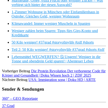
Marmelade, Gelee, extra Frucht oder weniger Zucker – Was
verbirgt sich hinter der riesen Auswahl?
1-Zimmer Wohnung in München oder Einfamilienhaus in
Ostrohe: Gleiches Geld, weniger Wohnraum
Klimawandel: Immer weniger Muscheln in Spanien
Weniger zahlen beim Sparen: Tipps fürs Giro-Konto und
Kreditkarte
50 Kilo weniger! #37grad #storyofmylife #zdf #shorts
Teil 2: 50 Kilo weniger! #storyofmylife #37grad #shorts #zdf
Lebensmittel WEGWERFEN? 🤔 Ungern! Weniger in die
Tonne und obendrein Geld sparen! | Abenteuer Leben
Vorheriger Beitrag
Die Protein Revolution Der verborgene Code für
Körper und Gesundheit | Doku Wissen hoch 2 | ZDF 2025
Nächster Beitrag
USA: Immigration song | Doku HD | ARTE
Sender & Sendungen
360° – GEO Reportage
37 Grad