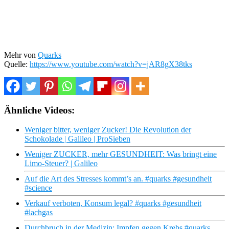
Mehr von
Quarks
Quelle:
https://www.youtube.com/watch?v=jAR8gX38tks
Ähnliche Videos:
Weniger bitter, weniger Zucker! Die Revolution der
Schokolade | Galileo | ProSieben
Weniger ZUCKER, mehr GESUNDHEIT: Was bringt eine
Limo-Steuer? | Galileo
Auf die Art des Stresses kommt’s an. #quarks #gesundheit
#science
Verkauf verboten, Konsum legal? #quarks #gesundheit
#lachgas
Durchbruch in der Medizin: Impfen gegen Krebs #quarks