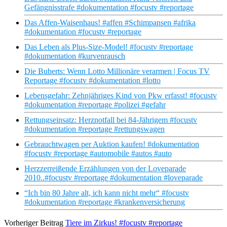
Gefängnisstrafe #dokumentation #focustv #reportage
Das Affen-Waisenhaus! #affen #Schimpansen #afrika
#dokumentation #focustv #reportage
Das Leben als Plus-Size-Model! #focustv #reportage
#dokumentation #kurvenrausch
Die Buberts: Wenn Lotto Millionäre verarmen | Focus TV
Reportage #focustv #dokumentation #lotto
Lebensgefahr: Zehnjähriges Kind von Pkw erfasst! #focustv
#dokumentation #reportage #polizei #gefahr
Rettungseinsatz: Herznotfall bei 84-Jährigem #focustv
#dokumentation #reportage #rettungswagen
Gebrauchtwagen per Auktion kaufen! #dokumentation
#focustv #reportage #automobile #autos #auto
Herzzerreißende Erzählungen von der Loveparade
2010..#focustv #reportage #dokumentation #loveparade
“Ich bin 80 Jahre alt, ich kann nicht mehr“ #focustv
#dokumentation #reportage #krankenversicherung
Vorheriger Beitrag
Tiere im Zirkus! #focustv #reportage