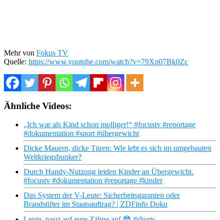
Mehr von
Fokus TV
Quelle:
https://www.youtube.com/watch?v=79Xn07Bk0Zc
Ähnliche Videos:
„Ich war als Kind schon molliger!“ #focustv #reportage
#dokumentation #sport #übergewicht
Dicke Mauern, dicke Türen: Wie lebt es sich im umgebauten
Weltkriegsbunker?
Durch Handy-Nutzung leiden Kinder an Übergewicht.
#focustv #dokumentation #reportage #kinder
Das System der V-Leute: Sicherheitsgaranten oder
Brandstifter im Staatsauftrag? | ZDFinfo Doku
Leute, passt auf eure Zähne auf 😳 #shorts