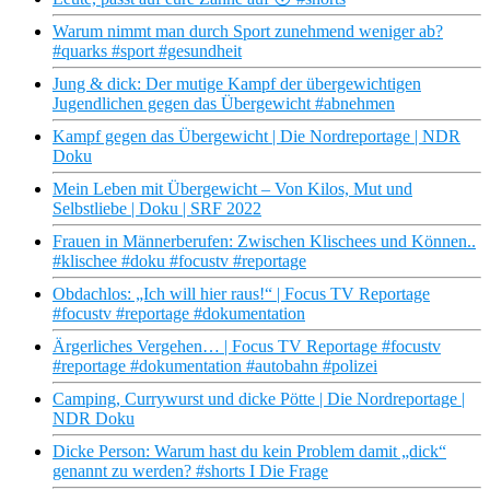
Warum nimmt man durch Sport zunehmend weniger ab?
#quarks #sport #gesundheit
Jung & dick: Der mutige Kampf der übergewichtigen
Jugendlichen gegen das Übergewicht #abnehmen
Kampf gegen das Übergewicht | Die Nordreportage | NDR
Doku
Mein Leben mit Übergewicht – Von Kilos, Mut und
Selbstliebe | Doku | SRF 2022
Frauen in Männerberufen: Zwischen Klischees und Können..
#klischee #doku #focustv #reportage
Obdachlos: „Ich will hier raus!“ | Focus TV Reportage
#focustv #reportage #dokumentation
Ärgerliches Vergehen… | Focus TV Reportage #focustv
#reportage #dokumentation #autobahn #polizei
Camping, Currywurst und dicke Pötte | Die Nordreportage |
NDR Doku
Dicke Person: Warum hast du kein Problem damit „dick“
genannt zu werden? #shorts I Die Frage