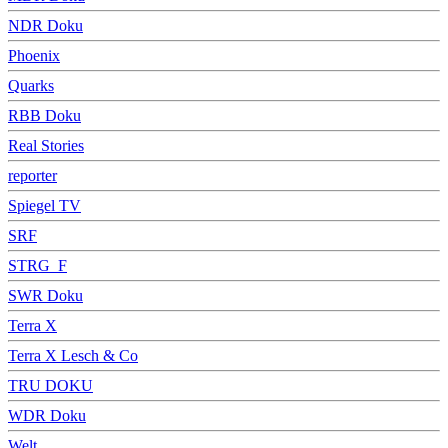
NDR Doku
Phoenix
Quarks
RBB Doku
Real Stories
reporter
Spiegel TV
SRF
STRG_F
SWR Doku
Terra X
Terra X Lesch & Co
TRU DOKU
WDR Doku
Welt