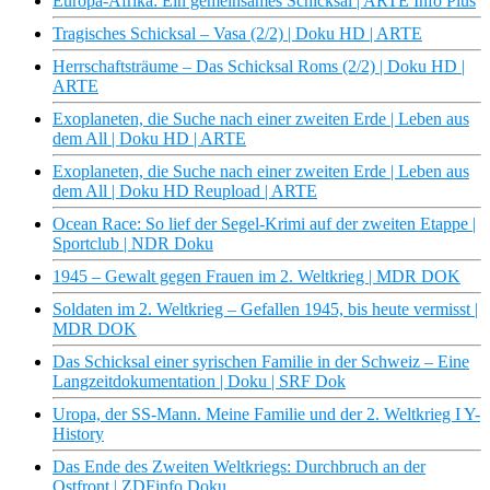
Europa-Afrika: Ein gemeinsames Schicksal | ARTE Info Plus
Tragisches Schicksal – Vasa (2/2) | Doku HD | ARTE
Herrschaftsträume – Das Schicksal Roms (2/2) | Doku HD |
ARTE
Exoplaneten, die Suche nach einer zweiten Erde | Leben aus
dem All | Doku HD | ARTE
Exoplaneten, die Suche nach einer zweiten Erde | Leben aus
dem All | Doku HD Reupload | ARTE
Ocean Race: So lief der Segel-Krimi auf der zweiten Etappe |
Sportclub | NDR Doku
1945 – Gewalt gegen Frauen im 2. Weltkrieg | MDR DOK
Soldaten im 2. Weltkrieg – Gefallen 1945, bis heute vermisst |
MDR DOK
Das Schicksal einer syrischen Familie in der Schweiz – Eine
Langzeitdokumentation | Doku | SRF Dok
Uropa, der SS-Mann. Meine Familie und der 2. Weltkrieg I Y-
History
Das Ende des Zweiten Weltkriegs: Durchbruch an der
Ostfront | ZDFinfo Doku