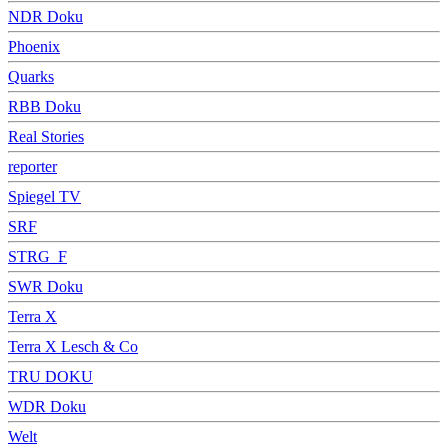
NDR Doku
Phoenix
Quarks
RBB Doku
Real Stories
reporter
Spiegel TV
SRF
STRG_F
SWR Doku
Terra X
Terra X Lesch & Co
TRU DOKU
WDR Doku
Welt