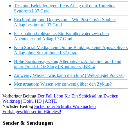
Tics und Beleidigungen: Leos Alltag mit dem Tourette-
Syndrom I 37 Grad
Erschöpfung und Depression – Wie Post Covid Sophies
Alltag bestimmt I 37 Grad
Faszination Goldsuche: Ein Familienvater zwischen
Abenteuer und Alltag I 37 Grad
Kein Social Media, kein Online-Banking, keine Apps: Olivers
Alltag ohne Smartphone I 37 Grad
Hohe Spritpreise, wenig Alternativen: Autofahrer am Land
unter Druck | Die Story | Kontrovers | BR24
Zu wenig Wasser- was kann man tun? | Weltspiegel Podcast
Menstruation: Wissen wir zu wenig über den Zyklus?
Vorheriger Beitrag
Der Fall Léon K.: Ein Schicksal im Zweiten
Weltkrieg | Doku HD | ARTE
Nächster Beitrag
Sicher oder Schrott? Wir knacken
Vorhängeschlösser im Härtetest!
Sender & Sendungen