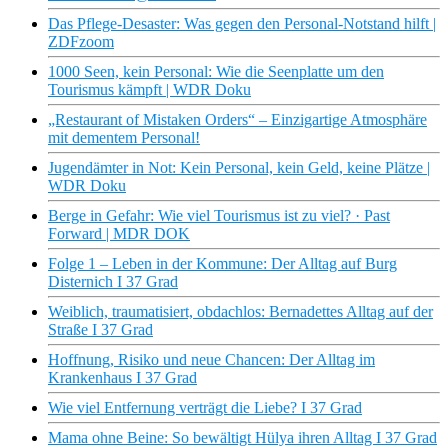
Das Pflege-Desaster: Was gegen den Personal-Notstand hilft |
ZDFzoom
1000 Seen, kein Personal: Wie die Seenplatte um den
Tourismus kämpft | WDR Doku
„Restaurant of Mistaken Orders“ – Einzigartige Atmosphäre
mit dementem Personal!
Jugendämter in Not: Kein Personal, kein Geld, keine Plätze |
WDR Doku
Berge in Gefahr: Wie viel Tourismus ist zu viel? · Past
Forward | MDR DOK
Folge 1 – Leben in der Kommune: Der Alltag auf Burg
Disternich I 37 Grad
Weiblich, traumatisiert, obdachlos: Bernadettes Alltag auf der
Straße I 37 Grad
Hoffnung, Risiko und neue Chancen: Der Alltag im
Krankenhaus I 37 Grad
Wie viel Entfernung verträgt die Liebe? I 37 Grad
Mama ohne Beine: So bewältigt Hülya ihren Alltag I 37 Grad