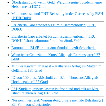
Überlastung und wenig Geld: Warum Peggie trotzdem gerne
Hebamme ist I 37 Grad
Munitionsreste und TNT-Belastung in der Ostsee | salty FiSH
| NDR Doku
Erzieherin Caro arbeitet bis zum Zusammenbruch | TRU
DOKU
Erzieherin Caro arbeitet bis zum Zusammenbruch | TRU
DOKU #shorts #burnout #trudoku #funk #zdf
Burnout mit 24 #Burnout #tru #trudoku #zdf #erzieherin
Wenn jeder Cent zählt – Kurts’ Alltag als Extremsparer I 37
Grad
Mit vier Kindern im Knast – Katharinas Alltag als Mutter im
Gefängnis I 37 Grad
IQ von 150 plus, Abischnitt von 3,1 – Thorstens Alltag als
Hochbegabter I 37 Grad
FSJ, Studium, reisen: Jasmin ist fast blind und teilt als Mrs.
Blindlife ihren Alltag I 37 Grad
Nur noch gestresst: Warum steigt unsere mentale Belastung? |
Ein Film von @betastories