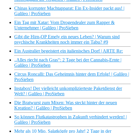
Chinas korrupter Machtapparat: Ein Ex-Insider packt aus! |
Galileo | ProSieben
Ein Tag mit Xatar: Vom Drogendealer zum Rapper &
Unternehmer | Galileo | ProSieben
Gibt die Hirn-OP Emely ein neues Leben? | Warum sind
psychische Krankheiten noch immer ein Tabu? #9
Ein Australier begeistert ein italienisches Dorf | ARTE Re:
„Alles riecht nach Gras“: 2 Tage bei der Cannabis-Ernte |
Galileo | ProSieben
Circus Roncalli: Das Geheimnis hinter dem Erfolg! | Galileo |
ProSieben
Instabox! Der vielleicht unkomplizierteste Paketdienst der
Welt? | Galileo | ProSieben
Die Bratwurst zum Mixen: Was steckt hinter der neuen
Kreation? | Galileo | ProSieben
So können Flutkatastrophen in Zukunft verhindert werden! |
Galileo | ProSieben
Mehr als 10 Mio. Salatköpfe pro Jahr! 2 Tage in der