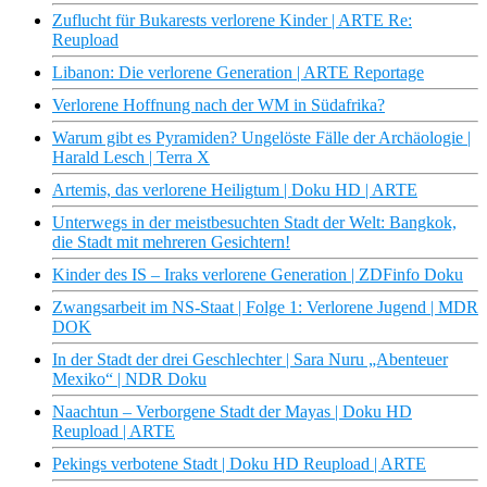
Zuflucht für Bukarests verlorene Kinder | ARTE Re:
Reupload
Libanon: Die verlorene Generation | ARTE Reportage
Verlorene Hoffnung nach der WM in Südafrika?
Warum gibt es Pyramiden? Ungelöste Fälle der Archäologie |
Harald Lesch | Terra X
Artemis, das verlorene Heiligtum | Doku HD | ARTE
Unterwegs in der meistbesuchten Stadt der Welt: Bangkok,
die Stadt mit mehreren Gesichtern!
Kinder des IS – Iraks verlorene Generation | ZDFinfo Doku
Zwangsarbeit im NS-Staat | Folge 1: Verlorene Jugend | MDR
DOK
In der Stadt der drei Geschlechter | Sara Nuru „Abenteuer
Mexiko“ | NDR Doku
Naachtun – Verborgene Stadt der Mayas | Doku HD
Reupload | ARTE
Pekings verbotene Stadt | Doku HD Reupload | ARTE