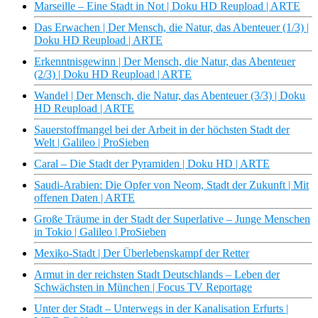
Marseille – Eine Stadt in Not | Doku HD Reupload | ARTE
Das Erwachen | Der Mensch, die Natur, das Abenteuer (1/3) |
Doku HD Reupload | ARTE
Erkenntnisgewinn | Der Mensch, die Natur, das Abenteuer
(2/3) | Doku HD Reupload | ARTE
Wandel | Der Mensch, die Natur, das Abenteuer (3/3) | Doku
HD Reupload | ARTE
Sauerstoffmangel bei der Arbeit in der höchsten Stadt der
Welt | Galileo | ProSieben
Caral – Die Stadt der Pyramiden | Doku HD | ARTE
Saudi-Arabien: Die Opfer von Neom, Stadt der Zukunft | Mit
offenen Daten | ARTE
Große Träume in der Stadt der Superlative – Junge Menschen
in Tokio | Galileo | ProSieben
Mexiko-Stadt | Der Überlebenskampf der Retter
Armut in der reichsten Stadt Deutschlands – Leben der
Schwächsten in München | Focus TV Reportage
Unter der Stadt – Unterwegs in der Kanalisation Erfurts |