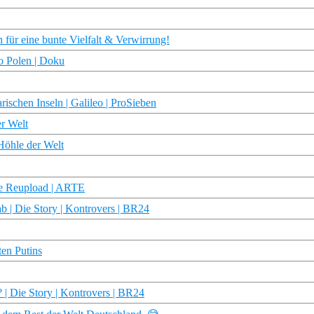
für eine bunte Vielfalt & Verwirrung!
lo Polen | Doku
rischen Inseln | Galileo | ProSieben
r Welt
Höhle der Welt
te Reupload | ARTE
ab | Die Story | Kontrovers | BR24
en Putins
 | Die Story | Kontrovers | BR24