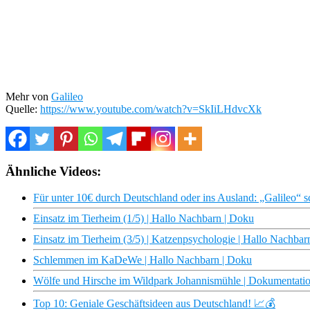
Mehr von
Galileo
Quelle:
https://www.youtube.com/watch?v=SkIiLHdvcXk
Ähnliche Videos:
Für unter 10€ durch Deutschland oder ins Ausland: „Galileo“ s
Einsatz im Tierheim (1/5) | Hallo Nachbarn | Doku
Einsatz im Tierheim (3/5) | Katzenpsychologie | Hallo Nachbar
Schlemmen im KaDeWe | Hallo Nachbarn | Doku
Wölfe und Hirsche im Wildpark Johannismühle | Dokumentatio
Top 10: Geniale Geschäftsideen aus Deutschland! 📈💰