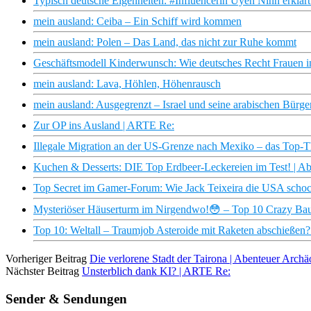
Typisch deutsche Eigenheiten: #Influencerin Uyen Ninh erklär
mein ausland: Ceiba – Ein Schiff wird kommen
mein ausland: Polen – Das Land, das nicht zur Ruhe kommt
Geschäftsmodell Kinderwunsch: Wie deutsches Recht Frauen in
mein ausland: Lava, Höhlen, Höhenrausch
mein ausland: Ausgegrenzt – Israel und seine arabischen Bürge
Zur OP ins Ausland | ARTE Re:
Illegale Migration an der US-Grenze nach Mexiko – das Top-
Kuchen & Desserts: DIE Top Erdbeer-Leckereien im Test! | Ab
Top Secret im Gamer-Forum: Wie Jack Teixeira die USA schoc
Mysteriöser Häuserturm im Nirgendwo!😳 – Top 10 Crazy Ba
Top 10: Weltall – Traumjob Asteroide mit Raketen abschießen?
Vorheriger Beitrag
Die verlorene Stadt der Tairona | Abenteuer Arc
Nächster Beitrag
Unsterblich dank KI? | ARTE Re:
Sender & Sendungen