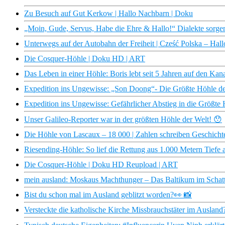
Zu Besuch auf Gut Kerkow | Hallo Nachbarn | Doku
„Moin, Gude, Servus, Habe die Ehre & Hallo!“ Dialekte sorgen 
Unterwegs auf der Autobahn der Freiheit | Cześć Polska – Hal
Die Cosquer-Höhle | Doku HD | ART
Das Leben in einer Höhle: Boris lebt seit 5 Jahren auf den Kana
Expedition ins Ungewisse: „Son Doong“- Die Größte Höhle de
Expedition ins Ungewisse: Gefährlicher Abstieg in die Größte 
Unser Galileo-Reporter war in der größten Höhle der Welt! 😯
Die Höhle von Lascaux – 18 000 | Zahlen schreiben Geschich
Riesending-Höhle: So lief die Rettung aus 1.000 Metern Tiefe 
Die Cosquer-Höhle | Doku HD Reupload | ART
mein ausland: Moskaus Machthunger – Das Baltikum im Schatt
Bist du schon mal im Ausland geblitzt worden?👀 📸
Versteckte die katholische Kirche Missbrauchstäter im Ausland?