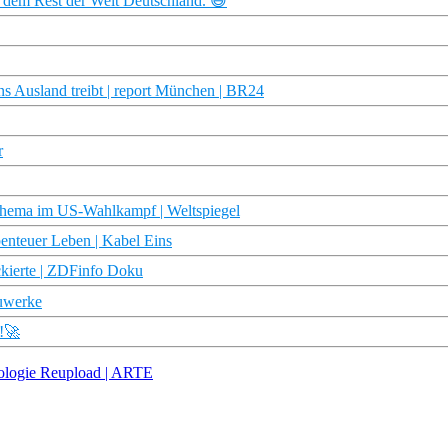
t dem Rest der Welt Deutschland. 😅
s Ausland treibt | report München | BR24
r
Thema im US-Wahlkampf | Weltspiegel
enteuer Leben | Kabel Eins
kierte | ZDFinfo Doku
uwerke
!🚀
häologie Reupload | ARTE