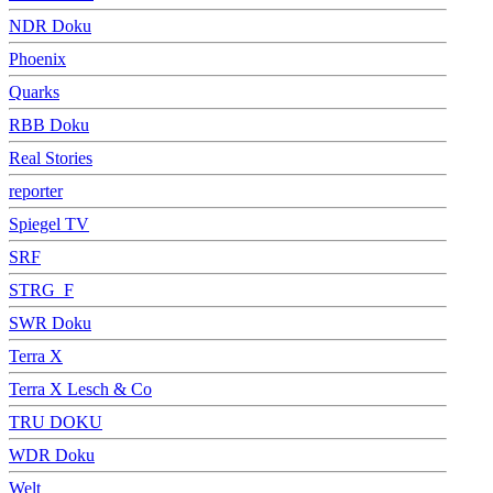
NDR Doku
Phoenix
Quarks
RBB Doku
Real Stories
reporter
Spiegel TV
SRF
STRG_F
SWR Doku
Terra X
Terra X Lesch & Co
TRU DOKU
WDR Doku
Welt