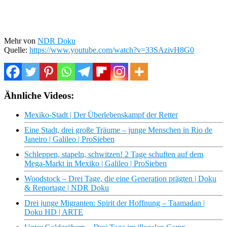
Mehr von
NDR Doku
Quelle:
https://www.youtube.com/watch?v=33SAzivH8G0
Ähnliche Videos:
Mexiko-Stadt | Der Überlebenskampf der Retter
Eine Stadt, drei große Träume – junge Menschen in Rio de
Janeiro | Galileo | ProSieben
Schleppen, stapeln, schwitzen! 2 Tage schuften auf dem
Mega-Markt in Mexiko | Galileo | ProSieben
Woodstock – Drei Tage, die eine Generation prägten | Doku
& Reportage | NDR Doku
Drei junge Migranten: Spirit der Hoffnung – Taamadan |
Doku HD | ARTE