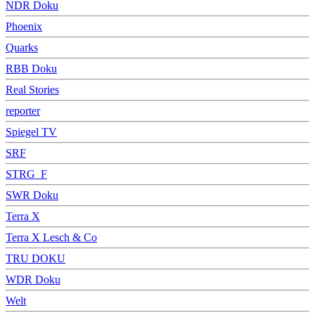
NDR Doku
Phoenix
Quarks
RBB Doku
Real Stories
reporter
Spiegel TV
SRF
STRG_F
SWR Doku
Terra X
Terra X Lesch & Co
TRU DOKU
WDR Doku
Welt