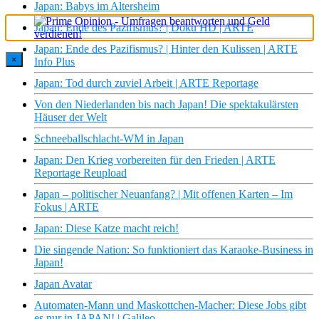
Japan: Babys im Altersheim
Japan: Ende des Pazifismus? | Doku HD | ARTE
Japan: Ende des Pazifismus? | Hinter den Kulissen | ARTE
×
Info Plus
Japan: Tod durch zuviel Arbeit | ARTE Reportage
Von den Niederlanden bis nach Japan! Die spektakulärsten
Häuser der Welt
Schneeballschlacht-WM in Japan
Japan: Den Krieg vorbereiten für den Frieden | ARTE
Reportage Reupload
Japan – politischer Neuanfang? | Mit offenen Karten – Im
Fokus | ARTE
Japan: Diese Katze macht reich!
Die singende Nation: So funktioniert das Karaoke-Business in
Japan!
Japan Avatar
Automaten-Mann und Maskottchen-Macher: Diese Jobs gibt
es nur in JAPAN! | Galileo