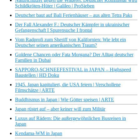
Naturschützer gegen die Wilderei: Deutscher Kommissar wird
Schildkröten-Hüter | Galileo | ProSieben
Deutscher baut auf Bali Ferienhäuser – aus alten Tetra Paks
Der Fall Alexander F.: Deutscher Kämpfer in ukrainischer
Gefangenschaft I Spurensuche I frontal
Vom Radprofi zum Sheriff von Kalifornien: Wie lebt ein
Deutscher seinen amerikanischen Traum?
Goldene Chancen oder Fata Morgana? Der Alltag deutscher
Familien in Dubai
SAPPORO-SCHNEEFESTIVAL in JAPAN – Highspeed
Baustellen | HD Doku
1945. Japan kapituliert, die USA feiern | Verschollene
Filmschätze | ARTE
Buddhismus in Japan | Wie Götter speisen | ARTE
Japan rüstet auf – aber keiner will zum Militär
Luxus auf Rädern: Die außergewöhnlichen Busreisen in
Japan
Kendama-WM in Japan