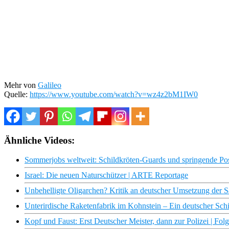
Mehr von
Galileo
Quelle:
https://www.youtube.com/watch?v=wz4z2bM1IW0
Ähnliche Videos:
Sommerjobs weltweit: Schildkröten-Guards und springende Post
Israel: Die neuen Naturschützer | ARTE Reportage
Unbehelligte Oligarchen? Kritik an deutscher Umsetzung der 
Unterirdische Raketenfabrik im Kohnstein – Ein deutscher S
Kopf und Faust: Erst Deutscher Meister, dann zur Polizei | Fo