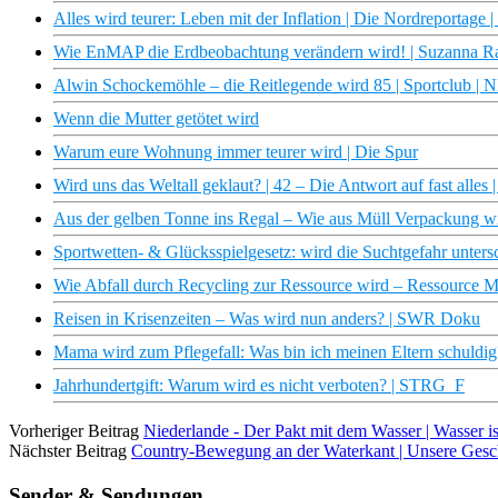
Alles wird teurer: Leben mit der Inflation | Die Nordreportag
Wie EnMAP die Erdbeobachtung verändern wird! | Suzanna Ra
Alwin Schockemöhle – die Reitlegende wird 85 | Sportclub |
Wenn die Mutter getötet wird
Warum eure Wohnung immer teurer wird | Die Spur
Wird uns das Weltall geklaut? | 42 – Die Antwort auf fast alles
Aus der gelben Tonne ins Regal – Wie aus Müll Verpackung w
Sportwetten- & Glücksspielgesetz: wird die Suchtgefahr unter
Wie Abfall durch Recycling zur Ressource wird – Ressource Mü
Reisen in Krisenzeiten – Was wird nun anders? | SWR Doku
Mama wird zum Pflegefall: Was bin ich meinen Eltern schuldig?
Jahrhundertgift: Warum wird es nicht verboten? | STRG_F
Vorheriger Beitrag
Niederlande - Der Pakt mit dem Wasser | Wasser i
Nächster Beitrag
Country-Bewegung an der Waterkant | Unsere Ges
Sender & Sendungen