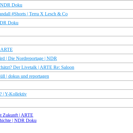
e | NDR Doku
ndall #Shorts | Terra X Lesch & Co
 NDR Doku
 | ARTE
ird | Die Nordreportage | NDR
schätzt? Der Livetalk | ARTE Re: Saloon
ll | dokus und reportagen
 | Y-Kollektiv
st Zukunft | ARTE
chichte | NDR Doku