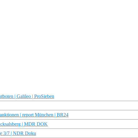
boten | Galileo | ProSieben
Sanktionen | report München | BR24
chicksalsberg | MDR DOK
lge 3/7 | NDR Doku