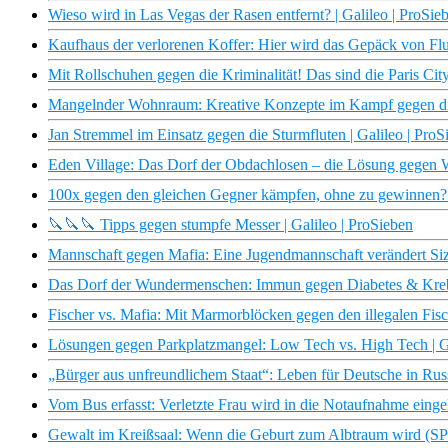
Wieso wird in Las Vegas der Rasen entfernt? | Galileo | ProSie
Kaufhaus der verlorenen Koffer: Hier wird das Gepäck von Flug
Mit Rollschuhen gegen die Kriminalität! Das sind die Paris City
Mangelnder Wohnraum: Kreative Konzepte im Kampf gegen die
Jan Stremmel im Einsatz gegen die Sturmfluten | Galileo | ProS
Eden Village: Das Dorf der Obdachlosen – die Lösung gegen W
100x gegen den gleichen Gegner kämpfen, ohne zu gewinnen? |
🔪🔪🔪 Tipps gegen stumpfe Messer | Galileo | ProSieben
Mannschaft gegen Mafia: Eine Jugendmannschaft verändert Sizil
Das Dorf der Wundermenschen: Immun gegen Diabetes & Krebs
Fischer vs. Mafia: Mit Marmorblöcken gegen den illegalen Fisc
Lösungen gegen Parkplatzmangel: Low Tech vs. High Tech | Ga
„Bürger aus unfreundlichem Staat“: Leben für Deutsche in Rus
Vom Bus erfasst: Verletzte Frau wird in die Notaufnahme eingeli
Gewalt im Kreißsaal: Wenn die Geburt zum Albtraum wird (