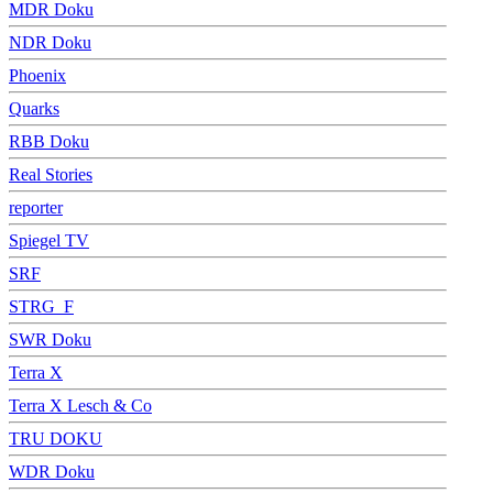
MDR Doku
NDR Doku
Phoenix
Quarks
RBB Doku
Real Stories
reporter
Spiegel TV
SRF
STRG_F
SWR Doku
Terra X
Terra X Lesch & Co
TRU DOKU
WDR Doku