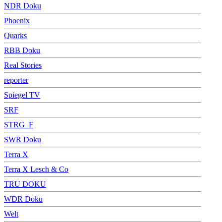
NDR Doku
Phoenix
Quarks
RBB Doku
Real Stories
reporter
Spiegel TV
SRF
STRG_F
SWR Doku
Terra X
Terra X Lesch & Co
TRU DOKU
WDR Doku
Welt