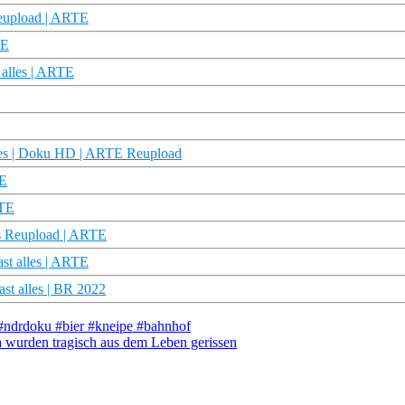
Reupload | ARTE
TE
 alles | ARTE
alles | Doku HD | ARTE Reupload
TE
RTE
les Reupload | ARTE
ast alles | ARTE
st alles | BR 2022
#ndrdoku #bier #kneipe #bahnhof
a wurden tragisch aus dem Leben gerissen