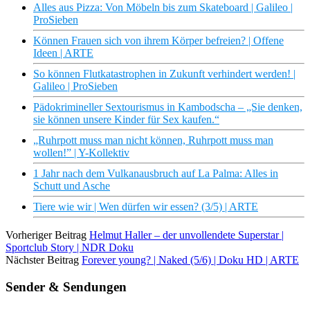
Alles aus Pizza: Von Möbeln bis zum Skateboard | Galileo |
ProSieben
Können Frauen sich von ihrem Körper befreien? | Offene
Ideen | ARTE
So können Flutkatastrophen in Zukunft verhindert werden! |
Galileo | ProSieben
Pädokrimineller Sextourismus in Kambodscha – „Sie denken,
sie können unsere Kinder für Sex kaufen.“
„Ruhrpott muss man nicht können, Ruhrpott muss man
wollen!” | Y-Kollektiv
1 Jahr nach dem Vulkanausbruch auf La Palma: Alles in
Schutt und Asche
Tiere wie wir | Wen dürfen wir essen? (3/5) | ARTE
Vorheriger Beitrag
Helmut Haller – der unvollendete Superstar |
Sportclub Story | NDR Doku
Nächster Beitrag
Forever young? | Naked (5/6) | Doku HD | ARTE
Sender & Sendungen