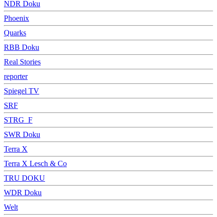
NDR Doku
Phoenix
Quarks
RBB Doku
Real Stories
reporter
Spiegel TV
SRF
STRG_F
SWR Doku
Terra X
Terra X Lesch & Co
TRU DOKU
WDR Doku
Welt