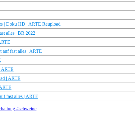
alles | Doku HD | ARTE Reupload
st alles | BR 2022
| ARTE
 auf fast alles | ARTE
E
s | ARTE
load | ARTE
| ARTE
uf fast alles | ARTE
erhaltung #schweine