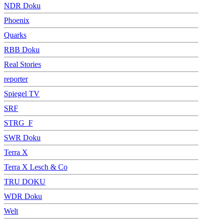
NDR Doku
Phoenix
Quarks
RBB Doku
Real Stories
reporter
Spiegel TV
SRF
STRG_F
SWR Doku
Terra X
Terra X Lesch & Co
TRU DOKU
WDR Doku
Welt