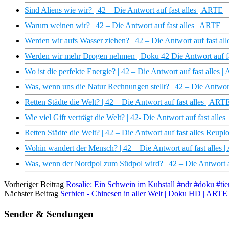
Sind Aliens wie wir? | 42 – Die Antwort auf fast alles | ARTE
Warum weinen wir? | 42 – Die Antwort auf fast alles | ARTE
Werden wir aufs Wasser ziehen? | 42 – Die Antwort auf fast 
Werden wir mehr Drogen nehmen | Doku 42 Die Antwort auf fa
Wo ist die perfekte Energie? | 42 – Die Antwort auf fast alles 
Was, wenn uns die Natur Rechnungen stellt? | 42 – Die Antwort
Retten Städte die Welt? | 42 – Die Antwort auf fast alles | ART
Wie viel Gift verträgt die Welt? | 42- Die Antwort auf fast alle
Retten Städte die Welt? | 42 – Die Antwort auf fast alles Reup
Wohin wandert der Mensch? | 42 – Die Antwort auf fast alles 
Was, wenn der Nordpol zum Südpol wird? | 42 – Die Antwort a
Vorheriger Beitrag
Rosalie: Ein Schwein im Kuhstall #ndr #doku #ti
Nächster Beitrag
Serbien - Chinesen in aller Welt | Doku HD | ARTE
Sender & Sendungen