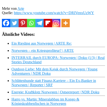
Mehr von
Arte
Quelle:
https://www.youtube.com/watch?v=DRIVenxUzWY
Ähnliche Videos:
Ein Riesling aus Norwegen | ARTE Re:
Norwegen – ein Kriegsprofiteur? | ARTE
INTERRAIL durch EUROPA: Norwegen | Doku (1/3) | Real
Stories Deutschland
Outdoor-Liebe: Mit dem Kajak durch Norwegen | Young
Adventurers | NDR Doku
Schlittenhunde statt Finanz-Karriere – Ein Ex-Banker in
Norwegen | Reporter | SRF
Energie: Kraftklotz Norwegen | Ostseereport | NDR Doku
Harro vs. Martin: Mineralabbau im Kongo &
Königskrabbenfischen in Norwegen