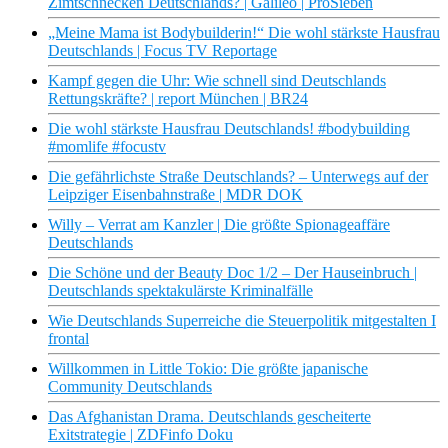
Zimtschnecken Deutschlands? | Galileo | ProSieben
„Meine Mama ist Bodybuilderin!“ Die wohl stärkste Hausfrau
Deutschlands | Focus TV Reportage
Kampf gegen die Uhr: Wie schnell sind Deutschlands
Rettungskräfte? | report München | BR24
Die wohl stärkste Hausfrau Deutschlands! #bodybuilding
#momlife #focustv
Die gefährlichste Straße Deutschlands? – Unterwegs auf der
Leipziger Eisenbahnstraße | MDR DOK
Willy – Verrat am Kanzler | Die größte Spionageaffäre
Deutschlands
Die Schöne und der Beauty Doc 1/2 – Der Hauseinbruch |
Deutschlands spektakulärste Kriminalfälle
Wie Deutschlands Superreiche die Steuerpolitik mitgestalten I
frontal
Willkommen in Little Tokio: Die größte japanische
Community Deutschlands
Das Afghanistan Drama. Deutschlands gescheiterte
Exitstrategie | ZDFinfo Doku