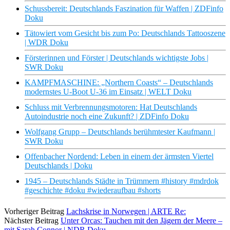
Schussbereit: Deutschlands Faszination für Waffen | ZDFinfo
Doku
Tätowiert vom Gesicht bis zum Po: Deutschlands Tattooszene
| WDR Doku
Försterinnen und Förster | Deutschlands wichtigste Jobs |
SWR Doku
KAMPFMASCHINE: „Northern Coasts“ – Deutschlands
modernstes U-Boot U-36 im Einsatz | WELT Doku
Schluss mit Verbrennungsmotoren: Hat Deutschlands
Autoindustrie noch eine Zukunft? | ZDFinfo Doku
Wolfgang Grupp – Deutschlands berühmtester Kaufmann |
SWR Doku
Offenbacher Nordend: Leben in einem der ärmsten Viertel
Deutschlands | Doku
1945 – Deutschlands Städte in Trümmern #history #mdrdok
#geschichte #doku #wiederaufbau #shorts
Vorheriger Beitrag
Lachskrise in Norwegen | ARTE Re:
Nächster Beitrag
Unter Orcas: Tauchen mit den Jägern der Meere –
mit Sarah Connor | NDR Doku