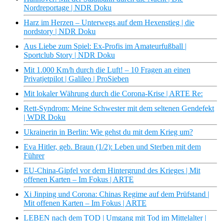
Nordreportage | NDR Doku
Harz im Herzen – Unterwegs auf dem Hexenstieg | die
nordstory | NDR Doku
Aus Liebe zum Spiel: Ex-Profis im Amateurfußball |
Sportclub Story | NDR Doku
Mit 1.000 Km/h durch die Luft! – 10 Fragen an einen
Privatjetpilot | Galileo | ProSieben
Mit lokaler Währung durch die Corona-Krise | ARTE Re:
Rett-Syndrom: Meine Schwester mit dem seltenen Gendefekt
| WDR Doku
Ukrainerin in Berlin: Wie gehst du mit dem Krieg um?
Eva Hitler, geb. Braun (1/2): Leben und Sterben mit dem
Führer
EU-China-Gipfel vor dem Hintergrund des Krieges | Mit
offenen Karten – Im Fokus | ARTE
Xi Jinping und Corona: Chinas Regime auf dem Prüfstand |
Mit offenen Karten – Im Fokus | ARTE
LEBEN nach dem TOD | Umgang mit Tod im Mittelalter |