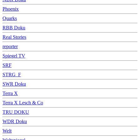
Phoenix
Quarks
RBB Doku
Real Stories
reporter
Spiegel TV
SRF
STRG_F
SWR Doku
Terra X
Terra X Lesch & Co
TRU DOKU
WDR Doku
Welt