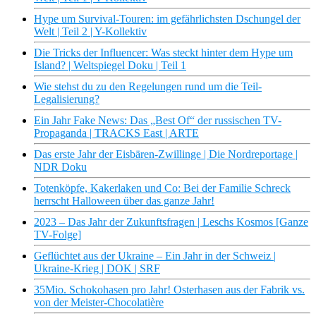
Hype um Survival-Touren: im gefährlichsten Dschungel der
Welt | Teil 2 | Y-Kollektiv
Die Tricks der Influencer: Was steckt hinter dem Hype um
Island? | Weltspiegel Doku | Teil 1
Wie stehst du zu den Regelungen rund um die Teil-
Legalisierung?
Ein Jahr Fake News: Das „Best Of“ der russischen TV-
Propaganda | TRACKS East | ARTE
Das erste Jahr der Eisbären-Zwillinge | Die Nordreportage |
NDR Doku
Totenköpfe, Kakerlaken und Co: Bei der Familie Schreck
herrscht Halloween über das ganze Jahr!
2023 – Das Jahr der Zukunftsfragen | Leschs Kosmos [Ganze
TV-Folge]
Geflüchtet aus der Ukraine – Ein Jahr in der Schweiz |
Ukraine-Krieg | DOK | SRF
35Mio. Schokohasen pro Jahr! Osterhasen aus der Fabrik vs.
von der Meister-Chocolatière