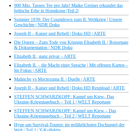
900 Mio. Tassen Tee pro Jahr! Maike Greiner erkundet das
britische Erbe in Hongkong |Teil 2|
Sommer 1939: Der Countdown zum II. Weltkrieg | Unsere
Geschichte | NDR Doku
Joseph II – Kaiser und Rebell | Doku HD | ARTE
Die Queen – Zum Tode von Königin Elisabeth II. | Reportage
& Dokumentation | NDR Doku
Elizabeth II., ganz privat – ARTE
Elizabeth II. – die Macht einer Sprache | Mit offenen Karten –
Im Fokus | ARTE
Malinche vs Moctezuma II. | Duelle | ARTE
Joseph II – Kaiser und Rebell | Doku HD Reupload | ARTE
STEFFEN SCHWARZKOPF: Kampf um Kiew- Das
Ukraine-Kriegstagebuch – Teil 1 | WELT Reportage
STEFFEN SCHWARZKOPF: Kampf um Kiew – Das
Ukraine-Kriegstagebuch – Teil 2 | WELT Reportage
Hype um Survival-Touren: im gefährlichsten Dschungel der
Welt | Teil 1 | Y-Kollektiv