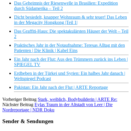
Das Geheimnis der Riesenwelle in Brasilien: Expedition
durch Südamerika – Teil 2
Dicht besiedelt, knapper Wohnraum & sehr teuer! Das Leben
in der Megacity Hongkong |Teil 1|
Das Graffiti-Haus: Die spektakulärsten Häuser der Welt – Teil
2
Praktisches Jahr in der Notaufnahme: Teresas Alltag mit den
Patienten | Die Klinik | Kabel Eins
Ein Jahr nach der Flut: Aus den Trümmern zurück ins Leben |
SPIEGEL TV
Erdbeben in der Türkei und Syrien: Ein halbes Jahr danach |
Weltspiegel Podcast
Pakistan: Ein Jahr nach der Flut | ARTE Reportage
Vorheriger Beitrag
Stark, weiblich, Bodybuilderin | ARTE Re:
Nächster Beitrag
Eylas Traum in der Altstadt von Leer | Die
Nordreportage | NDR Doku
Sender & Sendungen