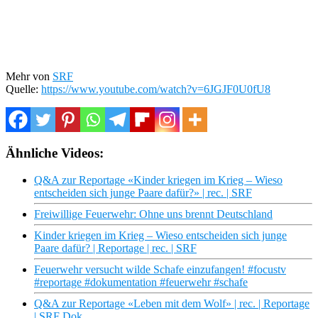
Mehr von
SRF
Quelle:
https://www.youtube.com/watch?v=6JGJF0U0fU8
Ähnliche Videos:
Q&A zur Reportage «Kinder kriegen im Krieg – Wieso
entscheiden sich junge Paare dafür?» | rec. | SRF
Freiwillige Feuerwehr: Ohne uns brennt Deutschland
Kinder kriegen im Krieg – Wieso entscheiden sich junge
Paare dafür? | Reportage | rec. | SRF
Feuerwehr versucht wilde Schafe einzufangen! #focustv
#reportage #dokumentation #feuerwehr #schafe
Q&A zur Reportage «Leben mit dem Wolf» | rec. | Reportage
| SRF Dok