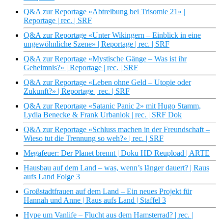
Q&A zur Reportage «Abtreibung bei Trisomie 21» |
Reportage | rec. | SRF
Q&A zur Reportage «Unter Wikingern – Einblick in eine
ungewöhnliche Szene» | Reportage | rec. | SRF
Q&A zur Reportage «Mystische Gänge – Was ist ihr
Geheimnis?» | Reportage | rec. | SRF
Q&A zur Reportage «Leben ohne Geld – Utopie oder
Zukunft?» | Reportage | rec. | SRF
Q&A zur Reportage «Satanic Panic 2» mit Hugo Stamm,
Lydia Benecke & Frank Urbaniok | rec. | SRF Dok
Q&A zur Reportage «Schluss machen in der Freundschaft –
Wieso tut die Trennung so weh?» | rec. | SRF
Megafeuer: Der Planet brennt | Doku HD Reupload | ARTE
Hausbau auf dem Land – was, wenn’s länger dauert? | Raus
aufs Land Folge 3
Großstadtfrauen auf dem Land – Ein neues Projekt für
Hannah und Anne | Raus aufs Land | Staffel 3
Hype um Vanlife – Flucht aus dem Hamsterrad? | rec. |