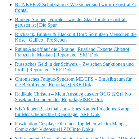
BUNKER & Schutzräume: Wie sicher sind wir im Ernstfall? I
frontal
Bunker, Sirenen, Vorräte – wie der Staat für den Ernstfall
gerüstet ist | Die Spur
Rucksack, Bunker & Blackout-Dorf: So nutzen Menschen die
Krise | Galileo | ProSieben
Putins Angriff auf die Ukraine | Russland-Experte Christof
Franzen in Moskau | Reportage | SRF Dok
Russisches Geld in der Schweiz – Zwischen Sanktionen und
Profit | Reportage | SRF Dok
Chronisches Fatigue-Syndrom ME/CFS – Ein Albtraum für
die Betroffenen | Reportage | SRF Dok
Radikale Christen – Mein Ausstieg aus der OCG (2/2) | Ivo
Sasek und seine Sekte | Reportage |SRF Dok
NBA feuert Basketballstar – Enes Kanter Freedoms Kampf
für Menschenrechte | Reportage | SRF Dok
Faszination Cosplay: Für einen Tag leben wie im Manga,
Comic oder Videospiel | ZDFinfo Doku
Schussbereit: Deutschlands Faszination für Waffen | ZDFinfo