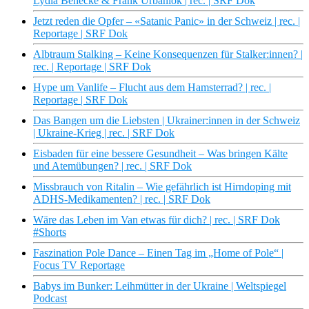
Lydia Benecke & Frank Urbaniok | rec. | SRF Dok
Jetzt reden die Opfer – «Satanic Panic» in der Schweiz | rec. |
Reportage | SRF Dok
Albtraum Stalking – Keine Konsequenzen für Stalker:innen? |
rec. | Reportage | SRF Dok
Hype um Vanlife – Flucht aus dem Hamsterrad? | rec. |
Reportage | SRF Dok
Das Bangen um die Liebsten | Ukrainer:innen in der Schweiz
| Ukraine-Krieg | rec. | SRF Dok
Eisbaden für eine bessere Gesundheit – Was bringen Kälte
und Atemübungen? | rec. | SRF Dok
Missbrauch von Ritalin – Wie gefährlich ist Hirndoping mit
ADHS-Medikamenten? | rec. | SRF Dok
Wäre das Leben im Van etwas für dich? | rec. | SRF Dok
#Shorts
Faszination Pole Dance – Einen Tag im „Home of Pole“ |
Focus TV Reportage
Babys im Bunker: Leihmütter in der Ukraine | Weltspiegel
Podcast