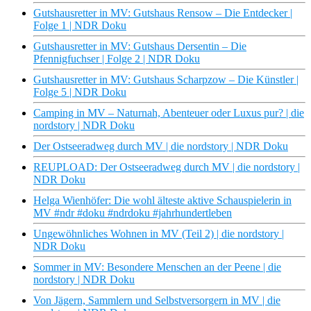
Gutshausretter in MV: Gutshaus Rensow – Die Entdecker |
Folge 1 | NDR Doku
Gutshausretter in MV: Gutshaus Dersentin – Die
Pfennigfuchser | Folge 2 | NDR Doku
Gutshausretter in MV: Gutshaus Scharpzow – Die Künstler |
Folge 5 | NDR Doku
Camping in MV – Naturnah, Abenteuer oder Luxus pur? | die
nordstory | NDR Doku
Der Ostseeradweg durch MV | die nordstory | NDR Doku
REUPLOAD: Der Ostseeradweg durch MV | die nordstory |
NDR Doku
Helga Wienhöfer: Die wohl älteste aktive Schauspielerin in
MV #ndr #doku #ndrdoku #jahrhundertleben
Ungewöhnliches Wohnen in MV (Teil 2) | die nordstory |
NDR Doku
Sommer in MV: Besondere Menschen an der Peene | die
nordstory | NDR Doku
Von Jägern, Sammlern und Selbstversorgern in MV | die