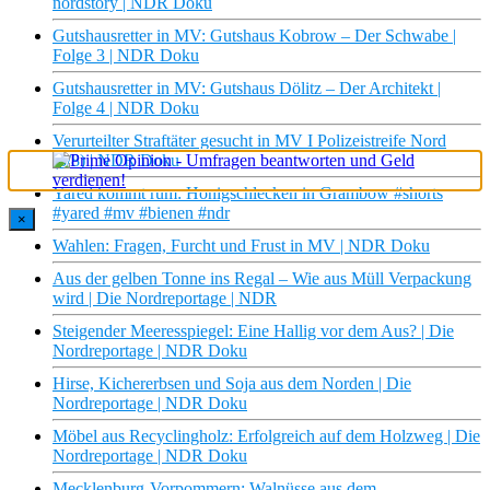
nordstory | NDR Doku
Gutshausretter in MV: Gutshaus Kobrow – Der Schwabe |
Folge 3 | NDR Doku
Gutshausretter in MV: Gutshaus Dölitz – Der Architekt |
Folge 4 | NDR Doku
Verurteilter Straftäter gesucht in MV I Polizeistreife Nord
(8/8) | NDR Doku
Yared kommt rum: Honigschlecken in Grambow #shorts
#yared #mv #bienen #ndr
×
Wahlen: Fragen, Furcht und Frust in MV | NDR Doku
Aus der gelben Tonne ins Regal – Wie aus Müll Verpackung
wird | Die Nordreportage | NDR
Steigender Meeresspiegel: Eine Hallig vor dem Aus? | Die
Nordreportage | NDR Doku
Hirse, Kichererbsen und Soja aus dem Norden | Die
Nordreportage | NDR Doku
Möbel aus Recyclingholz: Erfolgreich auf dem Holzweg | Die
Nordreportage | NDR Doku
Mecklenburg-Vorpommern: Walnüsse aus dem