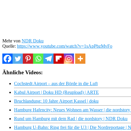
Mehr von
NDR Doku
Quelle:
https://www.youtube.com/watch?v=1sApPbzMvFo
Ähnliche Videos:
Cochstedt Airport – aus der Börde in die Luft
Kabul Airport | Doku HD (Reupload) | ARTE
Bruchlandung: 10 Jahre Airport Kassel | doku
Hamburg Hafencity: Neues Wohnen am Wasser | die nordstor
Rund um Hamburg mit dem Rad | die nordstory | NDR Doku
Hamburg U-Bahn: Ring frei für die U3 | Die Nordreportage 