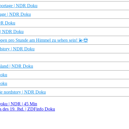
eportage | NDR Doku
tage | NDR Doku
NDR Doku
ge | NDR Doku
ppen pro Stunde am Himmel zu sehen sein! 💫😍
rdstory | NDR Doku
chland | NDR Doku
Doku
Doku
ie nordstory | NDR Doku
Doku | NDR | 45 Min
s des 19. Jhd. | ZDFinfo Doku