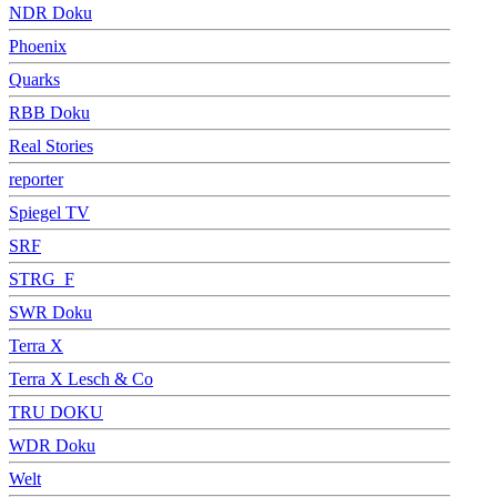
NDR Doku
Phoenix
Quarks
RBB Doku
Real Stories
reporter
Spiegel TV
SRF
STRG_F
SWR Doku
Terra X
Terra X Lesch & Co
TRU DOKU
WDR Doku
Welt