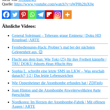
Quelle:
https://www.youtube.com/watch?v=sWP8b2fnX0g
Ähnliche Videos:
General Soleimani – Teherans graue Eminenz | Doku HD
Reupload | ARTE
Fernbedienungs-Hack: Probier’s mal bei der nächsten
Gelegenheit aus. 😉
Flucht aus dem Iran: Wie Toki (25) für ihre Freiheit kämpfte |
TRU DOKU #shorts #iran #flucht #tru
Sophia L. schreibt eine letzte SMS im LKW – Was geschah
danach?| 1/2 | Das letzte Lebenszeichen
Wie Oppenheimer die Atombombe erfunden hat | ZDFinfo
Joan Hinton und die Atombombe #zweiterweltkrieg #arte
#geschichte
Nordkorea: Im Herzen der Atombombe-Fabrik | Mit offenen
Augen | ARTE