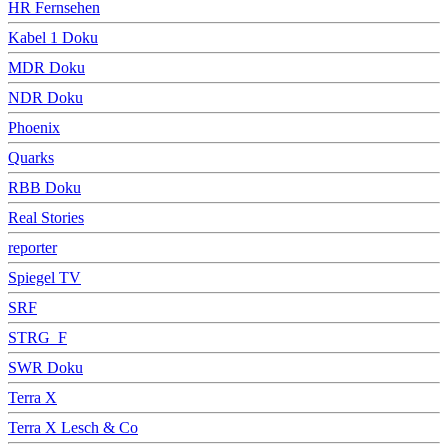
HR Fernsehen
Kabel 1 Doku
MDR Doku
NDR Doku
Phoenix
Quarks
RBB Doku
Real Stories
reporter
Spiegel TV
SRF
STRG_F
SWR Doku
Terra X
Terra X Lesch & Co