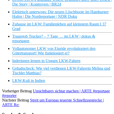
Die Story | Kontrovers | BR24
Elektrisch unterwegs: Die neuen Löschboote im Hamburger
Hafen | Die Nordreportage | NDR Doku
Zuhause im LKW: Familienleben auf kleinstem Raum I 37
Grad
Traumjob Trucker? – 7 Tage … im LKW | dokus &
reportagen
Vollautonomer LKW von Einride revolutioniert den
Gütertransport! Wie funktioniert er?
Inderinnen lernen in Ungarn LKW-Fahren
Gehaltscheck: Wie viel verdienen LKW-Fahrerin Melina und
Tischler Matthias?
LKW-Kult in Indien
Vorheriger Beitrag
Unsichtbares sichtar machen | ARTE #reportage
#reporter
Nächster Beitrag
Streit um Europas teuerste Schnellzugstrecke |
ARTE Re: