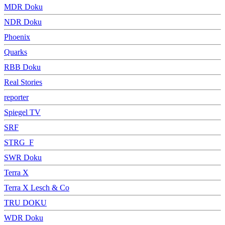
MDR Doku
NDR Doku
Phoenix
Quarks
RBB Doku
Real Stories
reporter
Spiegel TV
SRF
STRG_F
SWR Doku
Terra X
Terra X Lesch & Co
TRU DOKU
WDR Doku