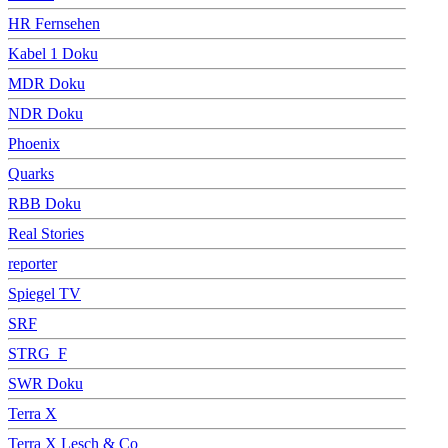
HR Fernsehen
Kabel 1 Doku
MDR Doku
NDR Doku
Phoenix
Quarks
RBB Doku
Real Stories
reporter
Spiegel TV
SRF
STRG_F
SWR Doku
Terra X
Terra X Lesch & Co