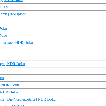
GEL TV
ahren | Re-Upload
 Doku
 Doku
dreportage | NDR Doku
r
rtage | NDR Doku
oku
e | NDR Doku
e | NDR Doku
treife | Die Nordreportage | NDR Doku