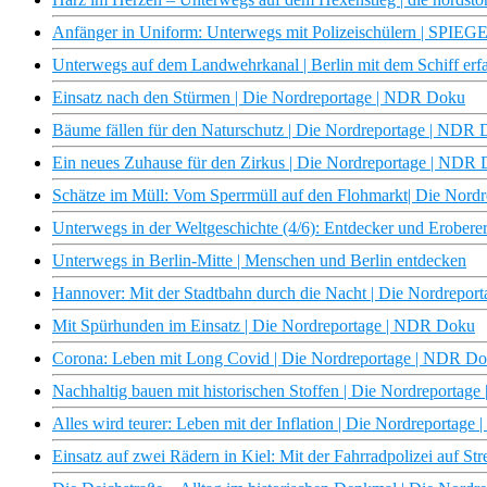
Anfänger in Uniform: Unterwegs mit Polizeischülern | SPIE
Unterwegs auf dem Landwehrkanal | Berlin mit dem Schiff erf
Einsatz nach den Stürmen | Die Nordreportage | NDR Doku
Bäume fällen für den Naturschutz | Die Nordreportage | NDR
Ein neues Zuhause für den Zirkus | Die Nordreportage | NDR
Schätze im Müll: Vom Sperrmüll auf den Flohmarkt| Die Nor
Unterwegs in der Weltgeschichte (4/6): Entdecker und Erobere
Unterwegs in Berlin-Mitte | Menschen und Berlin entdecken
Hannover: Mit der Stadtbahn durch die Nacht | Die Nordrepo
Mit Spürhunden im Einsatz | Die Nordreportage | NDR Doku
Corona: Leben mit Long Covid | Die Nordreportage | NDR D
Nachhaltig bauen mit historischen Stoffen | Die Nordreportag
Alles wird teurer: Leben mit der Inflation | Die Nordreportag
Einsatz auf zwei Rädern in Kiel: Mit der Fahrradpolizei auf S