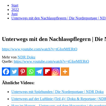
Start
2022
Juni
Unterwegs mit den Nachlasspflegern | Die Nordreportage | 
Unterwegs mit den Nachlasspflegern | Di
https://www.youtube.com/watch?v=tGIorMfERtQ
Mehr von
NDR Doku
Quelle:
https://www.youtube.com/watch?v=tGIorMfERtQ
Ähnliche Videos:
Unterwegs mit Spürhunden | Die Nordreportage | NDR Doku
Unterwegs auf der Luftlinie (Teil 4) | Doku & Reportage | N
Harz im Herzen – Unterwegs auf dem Hexenstieg | die nordst