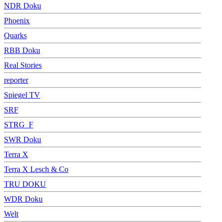
NDR Doku
Phoenix
Quarks
RBB Doku
Real Stories
reporter
Spiegel TV
SRF
STRG_F
SWR Doku
Terra X
Terra X Lesch & Co
TRU DOKU
WDR Doku
Welt