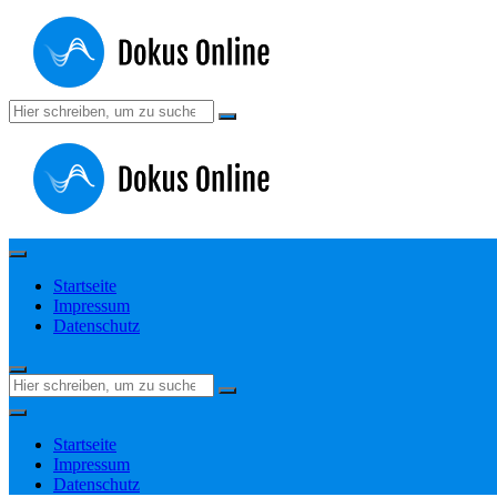
Zum
Inhalt
springen
Suchen
nach:
Startseite
Impressum
Datenschutz
Suchen
nach:
Startseite
Impressum
Datenschutz