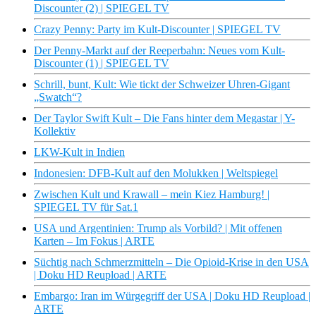
Discounter (2) | SPIEGEL TV
Crazy Penny: Party im Kult-Discounter | SPIEGEL TV
Der Penny-Markt auf der Reeperbahn: Neues vom Kult-
Discounter (1) | SPIEGEL TV
Schrill, bunt, Kult: Wie tickt der Schweizer Uhren-Gigant
„Swatch“?
Der Taylor Swift Kult – Die Fans hinter dem Megastar | Y-
Kollektiv
LKW-Kult in Indien
Indonesien: DFB-Kult auf den Molukken | Weltspiegel
Zwischen Kult und Krawall – mein Kiez Hamburg! |
SPIEGEL TV für Sat.1
USA und Argentinien: Trump als Vorbild? | Mit offenen
Karten – Im Fokus | ARTE
Süchtig nach Schmerzmitteln – Die Opioid-Krise in den USA
| Doku HD Reupload | ARTE
Embargo: Iran im Würgegriff der USA | Doku HD Reupload |
ARTE