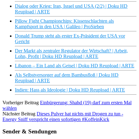
Dialog oder Krieg: Iran, Israel und USA (2/2) | Doku HD
Reupload | ARTE
Pillow Fight Championchips: Kissenschlachten als
Kampfsport in den USA | Galileo | ProSieben
Donald Trump steht als erster Ex-Präsident der USA vor
Gericht
Der Markt als zentraler Regulator der Wirtschaft? | Arbeit,
Lohn, Profit | Doku HD Reupload | ARTE
Libanon – Ein Land als Geisel | Doku HD Reupload | ARTE
Als Selbstversorger auf dem Bambusfloß | Doku HD
Reupload | ARTE
Indien: Hass als Ideologie | Doku HD Reupload | ARTE
Vorheriger Beitrag
Einbürgerung: Shahd (19) darf zum ersten Mal
wählen
Nächster Beitrag
Dieses Pulver hat nichts mit Drogen zu tun -
Energy Sniff verspricht einen sofortigen #KoffeinKick
Sender & Sendungen