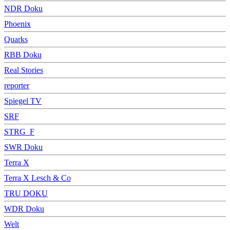
NDR Doku
Phoenix
Quarks
RBB Doku
Real Stories
reporter
Spiegel TV
SRF
STRG_F
SWR Doku
Terra X
Terra X Lesch & Co
TRU DOKU
WDR Doku
Welt