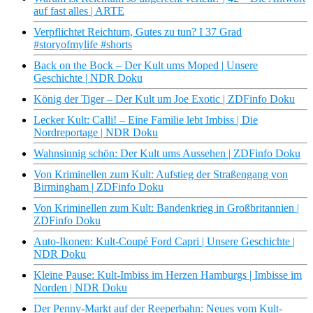
auf fast alles | ARTE
Verpflichtet Reichtum, Gutes zu tun? I 37 Grad
#storyofmylife #shorts
Back on the Bock – Der Kult ums Moped | Unsere
Geschichte | NDR Doku
König der Tiger – Der Kult um Joe Exotic | ZDFinfo Doku
Lecker Kult: Calli! – Eine Familie lebt Imbiss | Die
Nordreportage | NDR Doku
Wahnsinnig schön: Der Kult ums Aussehen | ZDFinfo Doku
Von Kriminellen zum Kult: Aufstieg der Straßengang von
Birmingham | ZDFinfo Doku
Von Kriminellen zum Kult: Bandenkrieg in Großbritannien |
ZDFinfo Doku
Auto-Ikonen: Kult-Coupé Ford Capri | Unsere Geschichte |
NDR Doku
Kleine Pause: Kult-Imbiss im Herzen Hamburgs | Imbisse im
Norden | NDR Doku
Der Penny-Markt auf der Reeperbahn: Neues vom Kult-