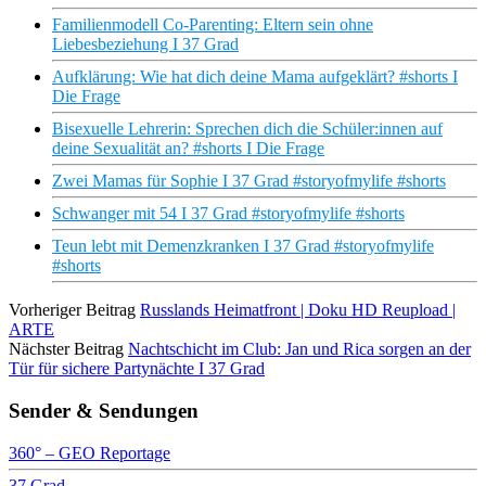
Familienmodell Co-Parenting: Eltern sein ohne
Liebesbeziehung I 37 Grad
Aufklärung: Wie hat dich deine Mama aufgeklärt? #shorts I
Die Frage
Bisexuelle Lehrerin: Sprechen dich die Schüler:innen auf
deine Sexualität an? #shorts I Die Frage
Zwei Mamas für Sophie I 37 Grad #storyofmylife #shorts
Schwanger mit 54 I 37 Grad #storyofmylife #shorts
Teun lebt mit Demenzkranken I 37 Grad #storyofmylife
#shorts
Vorheriger Beitrag
Russlands Heimatfront | Doku HD Reupload |
ARTE
Nächster Beitrag
Nachtschicht im Club: Jan und Rica sorgen an der
Tür für sichere Partynächte I 37 Grad
Sender & Sendungen
360° – GEO Reportage
37 Grad