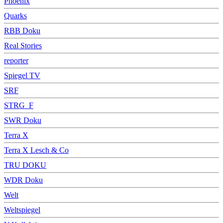
Phoenix
Quarks
RBB Doku
Real Stories
reporter
Spiegel TV
SRF
STRG_F
SWR Doku
Terra X
Terra X Lesch & Co
TRU DOKU
WDR Doku
Welt
Weltspiegel