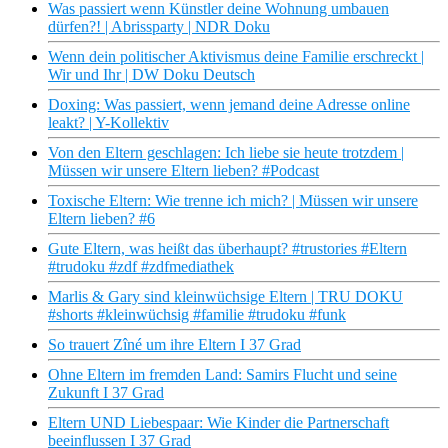
Was passiert wenn Künstler deine Wohnung umbauen
dürfen?! | Abrissparty | NDR Doku
Wenn dein politischer Aktivismus deine Familie erschreckt |
Wir und Ihr | DW Doku Deutsch
Doxing: Was passiert, wenn jemand deine Adresse online
leakt? | Y-Kollektiv
Von den Eltern geschlagen: Ich liebe sie heute trotzdem |
Müssen wir unsere Eltern lieben? #Podcast
Toxische Eltern: Wie trenne ich mich? | Müssen wir unsere
Eltern lieben? #6
Gute Eltern, was heißt das überhaupt? #trustories #Eltern
#trudoku #zdf #zdfmediathek
Marlis & Gary sind kleinwüchsige Eltern | TRU DOKU
#shorts #kleinwüchsig #familie #trudoku #funk
So trauert Zîné um ihre Eltern I 37 Grad
Ohne Eltern im fremden Land: Samirs Flucht und seine
Zukunft I 37 Grad
Eltern UND Liebespaar: Wie Kinder die Partnerschaft
beeinflussen I 37 Grad