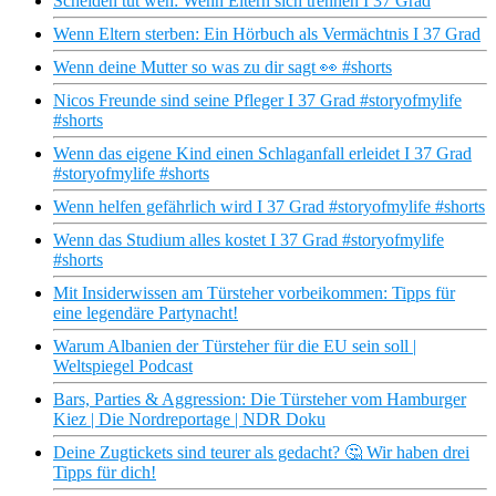
Scheiden tut weh: Wenn Eltern sich trennen I 37 Grad
Wenn Eltern sterben: Ein Hörbuch als Vermächtnis I 37 Grad
Wenn deine Mutter so was zu dir sagt 👀 #shorts
Nicos Freunde sind seine Pfleger I 37 Grad #storyofmylife
#shorts
Wenn das eigene Kind einen Schlaganfall erleidet I 37 Grad
#storyofmylife #shorts
Wenn helfen gefährlich wird I 37 Grad #storyofmylife #shorts
Wenn das Studium alles kostet I 37 Grad #storyofmylife
#shorts
Mit Insiderwissen am Türsteher vorbeikommen: Tipps für
eine legendäre Partynacht!
Warum Albanien der Türsteher für die EU sein soll |
Weltspiegel Podcast
Bars, Parties & Aggression: Die Türsteher vom Hamburger
Kiez | Die Nordreportage | NDR Doku
Deine Zugtickets sind teurer als gedacht? 🤔 Wir haben drei
Tipps für dich!