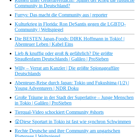
Russen unter Generalverdacht? Spaltet der Krieg die russische
Community in Deutschland?
Furrys: Das macht die Community aus | reporter
Kulturkrieg in Florida: Ron DeSantis gegen die LGBTQ-
Community | Weltspiegel
Die BESTEN Japan-Foods: DIRK Hoffmann in Tokio! |
Abenteuer Leben | Kabel Eins
Lieb & knuffig oder groß & gefährlich? Die größte
Straußenfarm Deutschlands | Galileo | ProSieben
Willy – Verrat am Kanzler | Die größte Spionageaffäre
Deutschlands
Abenteuer-Reise durch Japan: Tokio und Fukushima (1/2) |
Young Adventurers | NDR Doku
Große Träume in der Stadt der Superlative – Junge Menschen
in Tokio | Galileo | ProSieben
Tierqual-Video schockiert Community #shorts
😮Diese Sportart in Tokio ist fast wie synchron Schwimmen
Rechte Deutsche und ihre Community am ungarischen
Plattensee I Weltspiegel