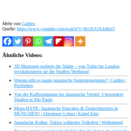
Mehr von
Galileo
Quelle:
https://www.youtube.com/watch?v=Bz3UOX4sBzQ
Ähnliche Videos:
3D Illusionen erobern die Städte – von Tokio bis London
revolutionieren sie die Straßen Werbung!
Warum gibt es kaum japanische Sumoringerinnen? | Galileo |
ProSieben
Von der Kaffeeplantage ins Japanische Viertel: 3 besondere
Straßen in São Paulo
Mega-HYPE: Japanische Pancakes & Zimtschnecken in
MÜNCHEN! | Abenteuer Leben | Kabel Eins
Japanische Kultur: Tokios wildestes Volksfest | Weltspiegel