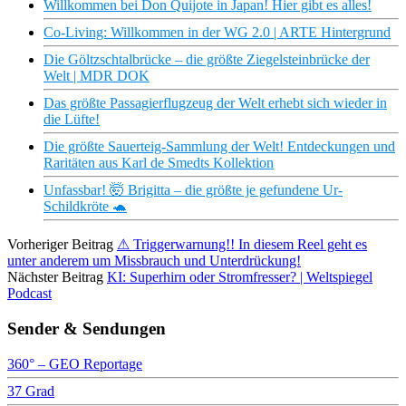
Willkommen bei Don Quijote in Japan! Hier gibt es alles!
Co-Living: Willkommen in der WG 2.0 | ARTE Hintergrund
Die Göltzschtalbrücke – die größte Ziegelsteinbrücke der
Welt | MDR DOK
Das größte Passagierflugzeug der Welt erhebt sich wieder in
die Lüfte!
Die größte Sauerteig-Sammlung der Welt! Entdeckungen und
Raritäten aus Karl de Smedts Kollektion
Unfassbar! 🤯 Brigitta – die größte je gefundene Ur-
Schildkröte 🐢
Vorheriger Beitrag
⚠ Triggerwarnung!! In diesem Reel geht es
unter anderem um Missbrauch und Unterdrückung!
Nächster Beitrag
KI: Superhirn oder Stromfresser? | Weltspiegel
Podcast
Sender & Sendungen
360° – GEO Reportage
37 Grad