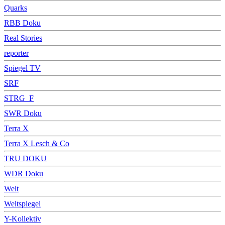
Quarks
RBB Doku
Real Stories
reporter
Spiegel TV
SRF
STRG_F
SWR Doku
Terra X
Terra X Lesch & Co
TRU DOKU
WDR Doku
Welt
Weltspiegel
Y-Kollektiv