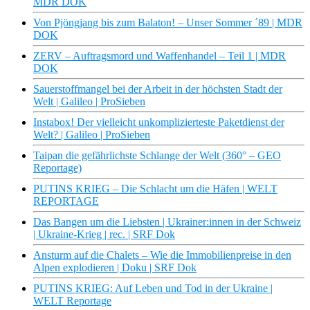
MDR DOK
Von Pjöngjang bis zum Balaton! – Unser Sommer ´89 | MDR
DOK
ZERV – Auftragsmord und Waffenhandel – Teil 1 | MDR
DOK
Sauerstoffmangel bei der Arbeit in der höchsten Stadt der
Welt | Galileo | ProSieben
Instabox! Der vielleicht unkomplizierteste Paketdienst der
Welt? | Galileo | ProSieben
Taipan die gefährlichste Schlange der Welt (360° – GEO
Reportage)
PUTINS KRIEG – Die Schlacht um die Häfen | WELT
REPORTAGE
Das Bangen um die Liebsten | Ukrainer:innen in der Schweiz
| Ukraine-Krieg | rec. | SRF Dok
Ansturm auf die Chalets – Wie die Immobilienpreise in den
Alpen explodieren | Doku | SRF Dok
PUTINS KRIEG: Auf Leben und Tod in der Ukraine |
WELT Reportage