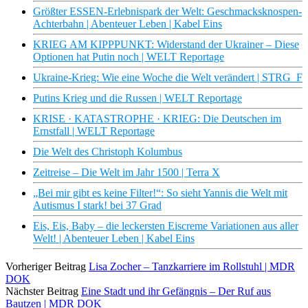
Größter ESSEN-Erlebnispark der Welt: Geschmacksknospen-
Achterbahn | Abenteuer Leben | Kabel Eins
KRIEG AM KIPPPUNKT: Widerstand der Ukrainer – Diese
Optionen hat Putin noch | WELT Reportage
Ukraine-Krieg: Wie eine Woche die Welt verändert | STRG_F
Putins Krieg und die Russen | WELT Reportage
KRISE · KATASTROPHE · KRIEG: Die Deutschen im
Ernstfall | WELT Reportage
Die Welt des Christoph Kolumbus
Zeitreise – Die Welt im Jahr 1500 | Terra X
„Bei mir gibt es keine Filter!“: So sieht Yannis die Welt mit
Autismus I stark! bei 37 Grad
Eis, Eis, Baby – die leckersten Eiscreme Variationen aus aller
Welt! | Abenteuer Leben | Kabel Eins
Vorheriger Beitrag
Lisa Zocher – Tanzkarriere im Rollstuhl | MDR
DOK
Nächster Beitrag
Eine Stadt und ihr Gefängnis – Der Ruf aus
Bautzen | MDR DOK