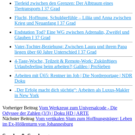
Tierleid zwischen den Grenzen: Der Albtraum eines
Tiertransports I 37 Grad
Flucht, Hoffnung, Schuldgefühle – Liliia und Anna zwischen
Krieg und Neuanfang I 37 Grad
Endstation Tod? Eine WG zwischen Adrenalin, Zweifel und
Glauben I 37 Grad
Vater-Tochter-Beziehung: Zwischen Laura und ihrem Papa
liegen über 60 Jahre Unterschied I 37 Grad
4-Tage-Woche, Teilzeit & Remote-Work: Zukünftiges
Urlaubsfeeling beim arbeiten?| Galileo | ProSieben
Arbeiten mit Ü65: Rentner im Job | Die Nordreportage | NDR
Doku
„Der Erfolg macht dich süchtig“: Arbeiten als Luxus-Makler
in New York
Vorheriger Beitrag
Vom Werkzeug zum Universalcode - Die
Odyssee der Zahlen (3/3) | Doku HD | ARTE
Nächster Beitrag
Vom vertikalen Slum zum Hoffnungsträger: Leben
im Ex-Höllenturm von Johannesburg