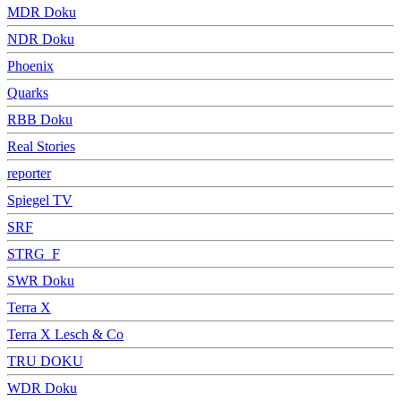
MDR Doku
NDR Doku
Phoenix
Quarks
RBB Doku
Real Stories
reporter
Spiegel TV
SRF
STRG_F
SWR Doku
Terra X
Terra X Lesch & Co
TRU DOKU
WDR Doku