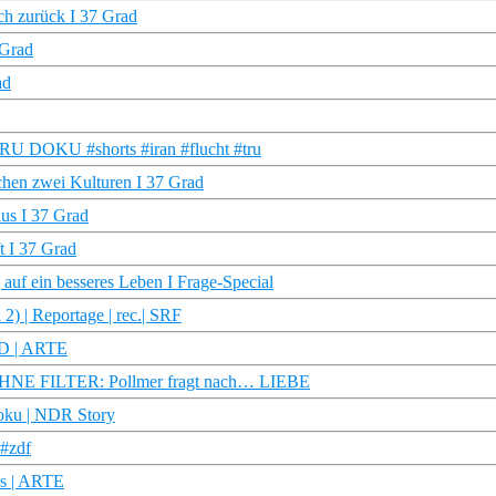
ch zurück I 37 Grad
 Grad
ad
| TRU DOKU #shorts #iran #flucht #tru
chen zwei Kulturen I 37 Grad
us I 37 Grad
t I 37 Grad
auf ein besseres Leben I Frage-Special
2) | Reportage | rec.| SRF
HD | ARTE
| OHNE FILTER: Pollmer fragt nach… LIEBE
oku | NDR Story
 #zdf
us | ARTE