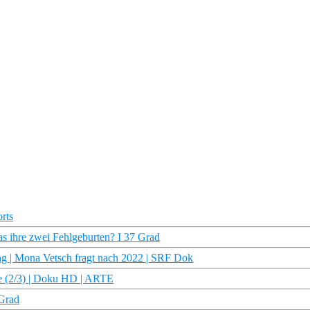
rts
as ihre zwei Fehlgeburten? I 37 Grad
ng | Mona Vetsch fragt nach 2022 | SRF Dok
he (2/3) | Doku HD | ARTE
 Grad