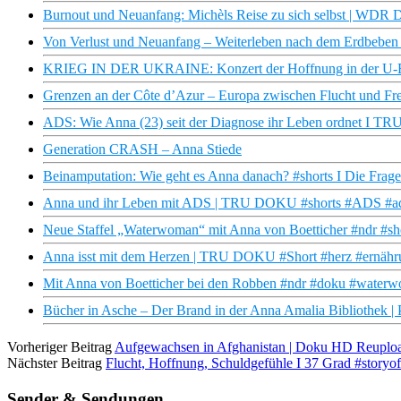
Burnout und Neuanfang: Michèls Reise zu sich selbst | WDR 
Von Verlust und Neuanfang – Weiterleben nach dem Erdbeben i
KRIEG IN DER UKRAINE: Konzert der Hoffnung in der U-
Grenzen an der Côte d’Azur – Europa zwischen Flucht und Fr
ADS: Wie Anna (23) seit der Diagnose ihr Leben ordnet I 
Generation CRASH – Anna Stiede
Beinamputation: Wie geht es Anna danach? #shorts I Die Frage
Anna und ihr Leben mit ADS | TRU DOKU #shorts #ADS #ad
Neue Staffel „Waterwoman“ mit Anna von Boetticher #ndr #s
Anna isst mit dem Herzen | TRU DOKU #Short #herz #ernähr
Mit Anna von Boetticher bei den Robben #ndr #doku #water
Bücher in Asche – Der Brand in der Anna Amalia Bibliothek | 
Vorheriger Beitrag
Aufgewachsen in Afghanistan | Doku HD Reuplo
Nächster Beitrag
Flucht, Hoffnung, Schuldgefühle I 37 Grad #storyof
Sender & Sendungen