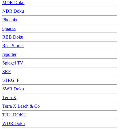
MDR Doku
NDR Doku
Phoenix
Quarks
RBB Doku
Real Stories
reporter
Spiegel TV
SRF
STRG_F
SWR Doku
Terra X
Terra X Lesch & Co
TRU DOKU
WDR Doku