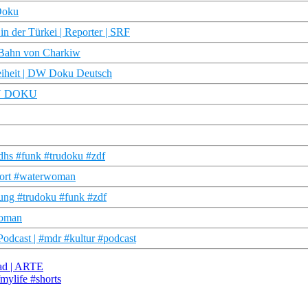
Doku
n der Türkei | Reporter | SRF
Bahn von Charkiw
eiheit | DW Doku Deutsch
TRU DOKU
hs #funk #trudoku #zdf
hort #waterwoman
ung #trudoku #funk #zdf
woman
Podcast | #mdr #kultur #podcast
ad | ARTE
mylife #shorts