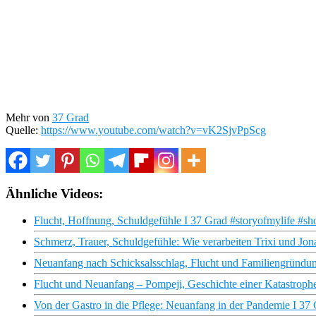
Mehr von
37 Grad
Quelle:
https://www.youtube.com/watch?v=vK2SjvPpScg
Ähnliche Videos:
Flucht, Hoffnung, Schuldgefühle I 37 Grad #storyofmylife #sho
Schmerz, Trauer, Schuldgefühle: Wie verarbeiten Trixi und Jon
Neuanfang nach Schicksalsschlag, Flucht und Familiengründu
Flucht und Neuanfang – Pompeji, Geschichte einer Katastrop
Von der Gastro in die Pflege: Neuanfang in der Pandemie I 37