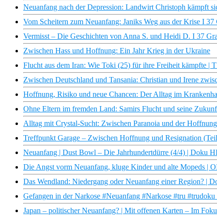
Neuanfang nach der Depression: Landwirt Christoph kämpft si
Vom Scheitern zum Neuanfang: Janiks Weg aus der Krise I 37
Vermisst – Die Geschichten von Anna S. und Heidi D. I 37 Gr
Zwischen Hass und Hoffnung: Ein Jahr Krieg in der Ukraine
Flucht aus dem Iran: Wie Toki (25) für ihre Freiheit kämpfte 
Zwischen Deutschland und Tansania: Christian und Irene zwis
Hoffnung, Risiko und neue Chancen: Der Alltag im Krankenha
Ohne Eltern im fremden Land: Samirs Flucht und seine Zukunf
Alltag mit Crystal-Sucht: Zwischen Paranoia und der Hoffnung 
Treffpunkt Garage – Zwischen Hoffnung und Resignation (Teil 
Neuanfang | Dust Bowl – Die Jahrhundertdürre (4/4) | Doku 
Die Angst vorm Neuanfang, kluge Kinder und alte Mopeds 
Das Wendland: Niedergang oder Neuanfang einer Region? | D
Gefangen in der Narkose #Neuanfang #Narkose #tru #trudoku
Japan – politischer Neuanfang? | Mit offenen Karten – Im Fok