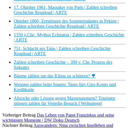
17. Oktober 1961, Massaker von Paris | Zahlen schreiben
Geschichte Reupload | ARTE
Oktober 1860, Zerstörung des Sommerpalastes in Peking |
Zahlen schreiben Geschichte Reupload | ARTE
1350 v.Chr., Mythos Echnaton | Zahlen schreiben Geschichte
| ARTE
751, Schlacht am Talas | Zahlen schreiben Geschichte
Reupload | ARTE
Zahlen schreiben Geschichte – 399 v. Chr. Prozess des
Sokrates
Bäume zählen um das Klima zu schützen? 🌳
Weniger zahlen beim Sparen: Tipps fürs Giro-Konto und
Kreditkarte
Abzocke oder Lösung gegen Massenansturm? Touristen
müssen zahlen für Venedig-Besuch I Weltspiegel
Vorheriger Beitrag
Das Leben von Papst Franziskus und seine
wichtigsten Momente | DW Doku Deutsch
Nächster Beitrag
Auswandern: Nina zwischen Inselleben und