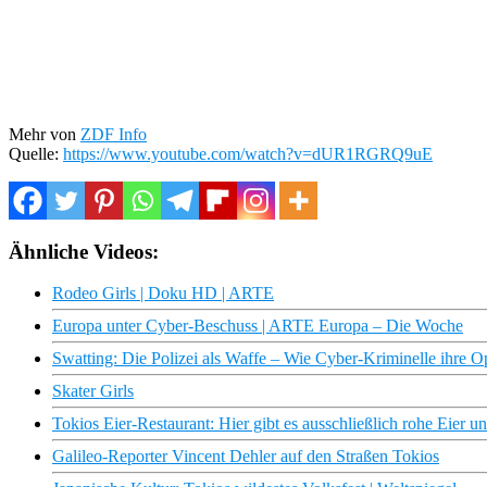
Mehr von
ZDF Info
Quelle:
https://www.youtube.com/watch?v=dUR1RGRQ9uE
Ähnliche Videos:
Rodeo Girls | Doku HD | ARTE
Europa unter Cyber-Beschuss | ARTE Europa – Die Woche
Swatting: Die Polizei als Waffe – Wie Cyber-Kriminelle ihre Op
Skater Girls
Tokios Eier-Restaurant: Hier gibt es ausschließlich rohe Eier u
Galileo-Reporter Vincent Dehler auf den Straßen Tokios