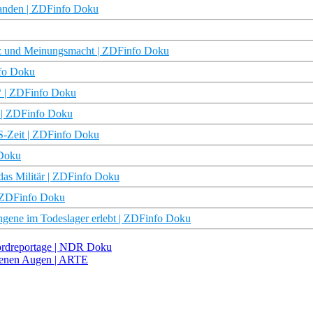
rfanden | ZDFinfo Doku
z und Meinungsmacht | ZDFinfo Doku
nfo Doku
“ | ZDFinfo Doku
t | ZDFinfo Doku
NS-Zeit | ZDFinfo Doku
 Doku
das Militär | ZDFinfo Doku
| ZDFinfo Doku
gene im Todeslager erlebt | ZDFinfo Doku
Nordreportage | NDR Doku
ffenen Augen | ARTE