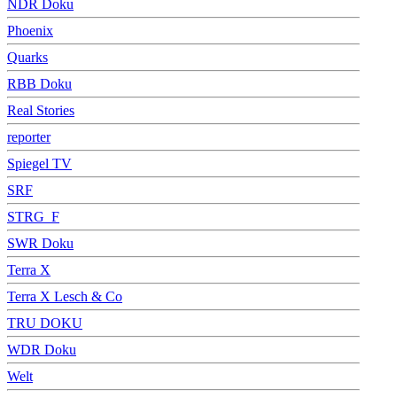
NDR Doku
Phoenix
Quarks
RBB Doku
Real Stories
reporter
Spiegel TV
SRF
STRG_F
SWR Doku
Terra X
Terra X Lesch & Co
TRU DOKU
WDR Doku
Welt