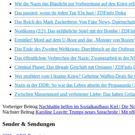
Wie die Nazis das Blaulicht zur Vorbereitung auf den Krieg e
Das passiert, wenn du jeden Tag S3x hast | ZDFinfo Doku
Das Reich des Mark Zuckerberg: Von Fake News, Datenschut
Nordkorea (2/2): Das gefährliche Spiel mit der Bombe | ZDFi
Ermittler! Mord auf dem U-Boot und das „Monster von Bozen
Das Ende des Zweiten Weltkriegs: Durchbruch an der Ostfron
Das öffentlichste Verbrechen der Nazis: Zwangsarbeit in der 
Criminal Planet: Das illegale Geschäft mit Organen | ZDFinfo
Wer profitiert vom Ukraine-Krieg? Geheime Waffen-Deals für 
Nazis in der DDR: So war das Leben abseits der Propaganda 
Zwischen Massenmord und verbotener Liebe: Das haben Gefan
Vorheriger Beitrag
Nachhaltig helfen im Sozialkaufhaus Kiel | Die 
Nächster Beitrag
Karoline Leavitt: Trumps neues Sprachrohr | Mit o
Sender & Sendungen