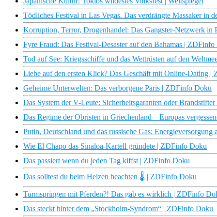
Japanische Kultur: Tokios wildestes Volksfest | Weltspiegel
Tödliches Festival in Las Vegas. Das verdrängte Massaker in d
Korruption, Terror, Drogenhandel: Das Gangster-Netzwerk in P
Fyre Fraud: Das Festival-Desaster auf den Bahamas | ZDFinf
Tod auf See: Kriegsschiffe und das Wettrüsten auf den Weltm
Liebe auf den ersten Klick? Das Geschäft mit Online-Dating 
Geheime Unterwelten: Das verborgene Paris | ZDFinfo Doku
Das System der V-Leute: Sicherheitsgaranten oder Brandstifter
Das Regime der Obristen in Griechenland – Europas vergessen
Putin, Deutschland und das russische Gas: Energieversorgung 
Wie El Chapo das Sinaloa-Kartell gründete | ZDFinfo Doku
Das passiert wenn du jeden Tag kiffst | ZDFinfo Doku
Das solltest du beim Heizen beachten 🌡️ | ZDFinfo Doku
Turmspringen mit Pferden?! Das gab es wirklich | ZDFinfo Do
Das steckt hinter dem „Stockholm-Syndrom“ | ZDFinfo Doku