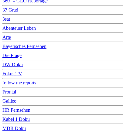
360° – GEO Reportage
37 Grad
3sat
Abenteuer Leben
Arte
Bayerisches Fernsehen
Die Frage
DW Doku
Fokus TV
follow me.reports
Frontal
Galileo
HR Fernsehen
Kabel 1 Doku
MDR Doku