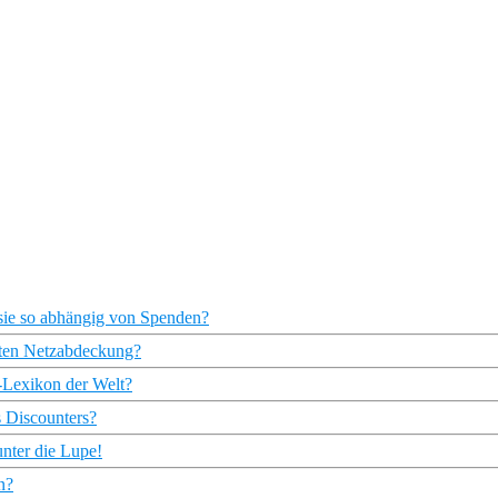
 sie so abhängig von Spenden?
hten Netzabdeckung?
-Lexikon der Welt?
s Discounters?
nter die Lupe!
n?