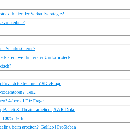
teckt hinter der Verkaufsstrategie?
e zu bleiben?
ebten Schoko-Creme?
rklären, wer hinter der Uniform steckt
eisch?
n Privatdetektiv:innen? #DieFrage
Moderatoren? |Teil2|
ten? #shorts I Die Frage
r, Ballett & Theater arbeiten | SWR Doku
| 100% Berlin.
ling beim arbeiten?| Galileo | ProSieben