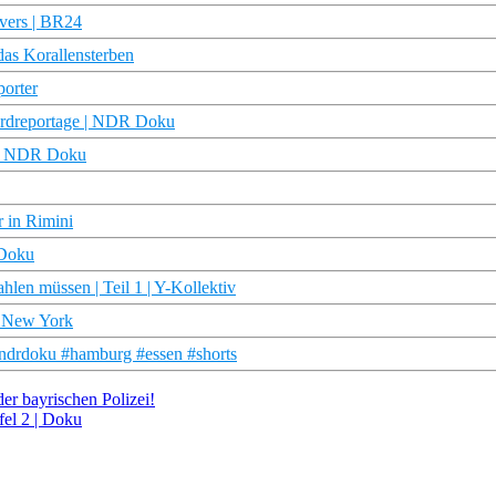
overs | BR24
das Korallensterben
porter
ordreportage | NDR Doku
y | NDR Doku
 in Rimini
 Doku
len müssen | Teil 1 | Y-Kollektiv
n New York
ndrdoku #hamburg #essen #shorts
 der bayrischen Polizei!
fel 2 | Doku