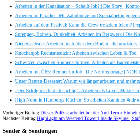
Arbeiten in der Kanalisation – Scheiß-Job? | Die Story | Kontr
Arbeiten im Paradies: Mit Zahnbürste und Spezialbeton gegen 
Arbeiten auf dem Festival: Kann die Crew trotzdem feiern? | re
Sprengen, Bohren, Dunkelheit: Arbeiten im Bergwerk | Die N
Niedersachsen: Arbeiten hoch über dem Boden | die nordstor
Knochenjob Rechtsmedizin: Arbeiten zwischen Leben & Tod
Schwitzen zwischen Sonnenschirmen: Arbeiten als Bademeister
Arbeiten mit Ü65: Rentner im Job | Die Nordreportage | NDR
Unser Renten-Desaster: Warum wir länger arbeiten und mehr zah
„Der Erfolg macht dich süchtig“: Arbeiten als Luxus-Makler i
High Noon in Hamburgs Küchen: So arbeiten Kantinen #ndr #
Vorheriger Beitrag
Dieser Polizist arbeitet bei der Anti Terror Einheit
Nächster Beitrag
HighLight am Westend Tower | Inside Skyline | Staf
Sender & Sendungen