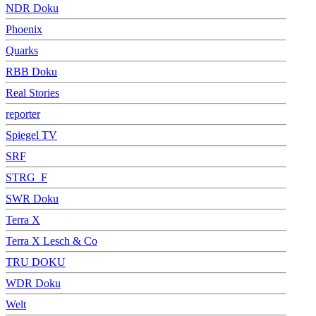
NDR Doku
Phoenix
Quarks
RBB Doku
Real Stories
reporter
Spiegel TV
SRF
STRG_F
SWR Doku
Terra X
Terra X Lesch & Co
TRU DOKU
WDR Doku
Welt