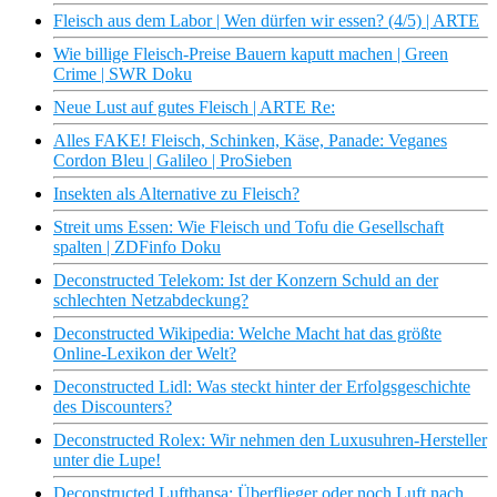
Fleisch aus dem Labor | Wen dürfen wir essen? (4/5) | ARTE
Wie billige Fleisch-Preise Bauern kaputt machen | Green
Crime | SWR Doku
Neue Lust auf gutes Fleisch | ARTE Re:
Alles FAKE! Fleisch, Schinken, Käse, Panade: Veganes
Cordon Bleu | Galileo | ProSieben
Insekten als Alternative zu Fleisch?
Streit ums Essen: Wie Fleisch und Tofu die Gesellschaft
spalten | ZDFinfo Doku
Deconstructed Telekom: Ist der Konzern Schuld an der
schlechten Netzabdeckung?
Deconstructed Wikipedia: Welche Macht hat das größte
Online-Lexikon der Welt?
Deconstructed Lidl: Was steckt hinter der Erfolgsgeschichte
des Discounters?
Deconstructed Rolex: Wir nehmen den Luxusuhren-Hersteller
unter die Lupe!
Deconstructed Lufthansa: Überflieger oder noch Luft nach